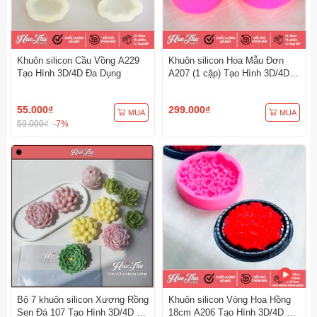
Khuôn silicon Cầu Vồng A229
Khuôn silicon Hoa Mẫu Đơn
Tạo Hình 3D/4D Đa Dụng
A207 (1 cặp) Tạo Hình 3D/4D
Đa Dụng
55.000₫
299.000₫
MUA
MUA
59.000₫
-7%
Bộ 7 khuôn silicon Xương Rồng
Khuôn silicon Vòng Hoa Hồng
Sen Đá 107 Tạo Hình 3D/4D Đa
18cm A206 Tạo Hình 3D/4D Đa