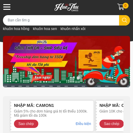
0
khuôn hoa hồng
khuôn hoa sen
khuôn nhấn xôi
NHẬP MÃ: CAMON1
NHẬP MÃ: OJ5
Giảm 5% cho đơn hàng giá trị tối thiểu 1000k.
Giảm 10K cho đơn hàn
Mã giảm tối đa 100k
Sao chép
Điều kiện
Sao chép