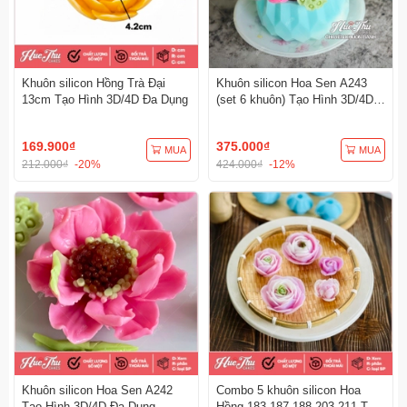
Khuôn silicon Hồng Trà Đại
Khuôn silicon Hoa Sen A243
13cm Tạo Hình 3D/4D Đa Dụng
(set 6 khuôn) Tạo Hình 3D/4D
Đa Dụng
169.900₫
375.000₫
MUA
MUA
212.000₫
-20%
424.000₫
-12%
Khuôn silicon Hoa Sen A242
Combo 5 khuôn silicon Hoa
Tạo Hình 3D/4D Đa Dụng
Hồng 183-187-188-203-211 Tạo