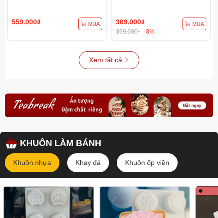
Dụng
Dụng
559.000₫
369.000₫
MUA
MUA
399.000₫
-8%
Xem tất cả
KHUÔN LÀM BÁNH
Khuôn nhựa
Khay đá
Khuôn ốp viền