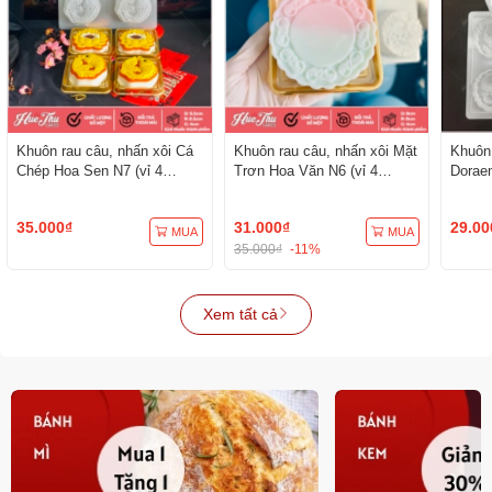
Khuôn rau câu, nhấn xôi Cá
Khuôn rau câu, nhấn xôi Mặt
Khuôn 
Chép Hoa Sen N7 (vỉ 4
Trơn Hoa Văn N6 (vỉ 4
Dorae
khuôn) làm bánh rau câu, ép
khuôn) làm bánh rau câu, ép
làm bá
xôi
xôi
35.000₫
31.000₫
29.00
MUA
MUA
35.000₫
-11%
Xem tất cả