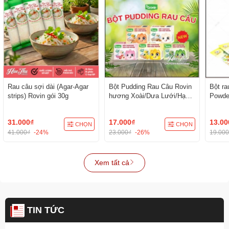
Rau câu sợi dài (Agar-Agar
Bột Pudding Rau Câu Rovin
Bột ra
strips) Rovin gói 30g
hương Xoài/Dưa Lưới/Hạnh
Powde
Nhân/Trà Xanh/Đào
31.000₫
17.000₫
13.00
CHỌN
CHỌN
41.000₫
-24%
23.000₫
-26%
19.00
Xem tất cả
TIN TỨC