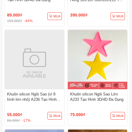
Hình 3D/4D Đa Dụng
89.000₫
390.000₫
MUA
MUA
159.000₫
-44%
Khuôn silicon Ngôi Sao (vỉ 8
Khuôn silicon Ngôi Sao Lớn
hình lớn nhỏ) A236 Tạo Hình
A233 Tạo Hình 3D/4D Đa Dụng
3D/4D Đa Dụng
55.000₫
75.000₫
MUA
MUA
66.000₫
-17%