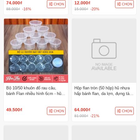
74.000₫
12.000₫
CHỌN
CHỌN
88.000₫
-16%
15.000₫
-20%
Bộ 10/50 khuôn đổ rau câu,
Hộp flan tròn (50 hộp) hũ nhựa
bánh Flan nhiều hình 6cm - hũ
hấp bánh flan, da lợn, đựng tàu
nhựa hấp bánh flan, da lợn,
hủ singapore, panna cotta, rau
đựng tàu hủ singapore, panna
câu ly
49.500₫
64.000₫
cotta
CHỌN
CHỌN
81.000₫
-21%