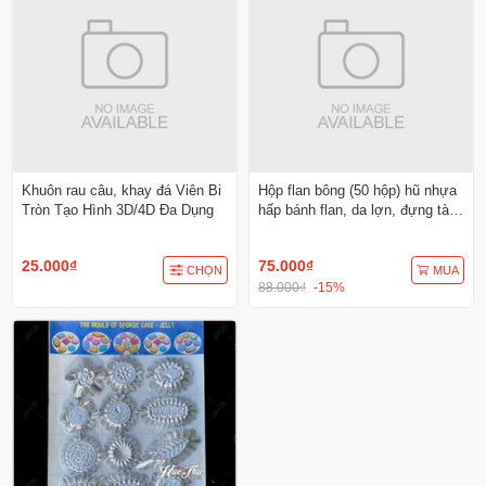
Khuôn rau câu, khay đá Viên Bi
Hộp flan bông (50 hộp) hũ nhựa
Tròn Tạo Hình 3D/4D Đa Dụng
hấp bánh flan, da lợn, đựng tàu
hủ singapore, panna cotta, rau
câu ly
25.000₫
75.000₫
CHỌN
MUA
88.000₫
-15%