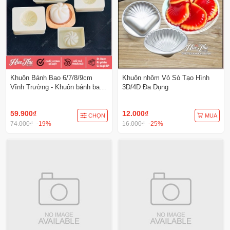
Khuôn Bánh Bao 6/7/8/9cm
Khuôn nhôm Vỏ Sò Tạo Hình
Vĩnh Trường - Khuôn bánh bao
3D/4D Đa Dụng
gõ
59.900₫
12.000₫
CHỌN
MUA
74.000₫
-19%
16.000₫
-25%