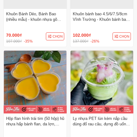
Khuôn Bánh Dẻo, Bánh Bao
Khuôn bánh bao 4.5/6/7.5/8cm
(nhiều mẫu) - khuôn nhựa gõ
Vĩnh Trường - Khuôn bánh bao
làm bánh
gõ
70.000₫
102.000₫
CHỌN
CHỌN
107.000₫
-35%
137.000₫
-26%
Hộp flan hình trái tim (50 hộp) hũ
Ly nhựa PET lùn kèm nắp cầu
nhựa hấp bánh flan, da lợn,
dùng đổ rau câu, đựng đồ uống,
đựng tàu hủ singapore, panna
làm kem
cotta, rau câu ly