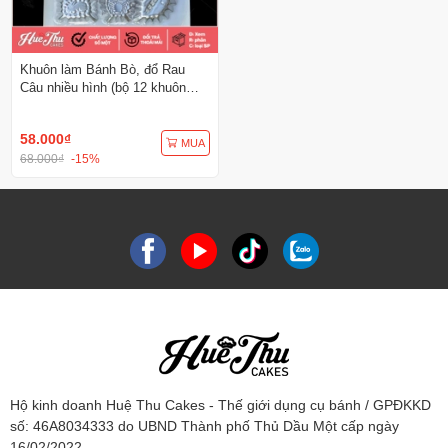
Khuôn làm Bánh Bò, đổ Rau
Câu nhiều hình (bộ 12 khuôn
nhôm) Vĩnh Trường
58.000₫
MUA
68.000₫
-15%
Hộ kinh doanh Huệ Thu Cakes - Thế giới dụng cụ bánh / GPĐKKD
số: 46A8034333 do UBND Thành phố Thủ Dầu Một cấp ngày
16/02/2022