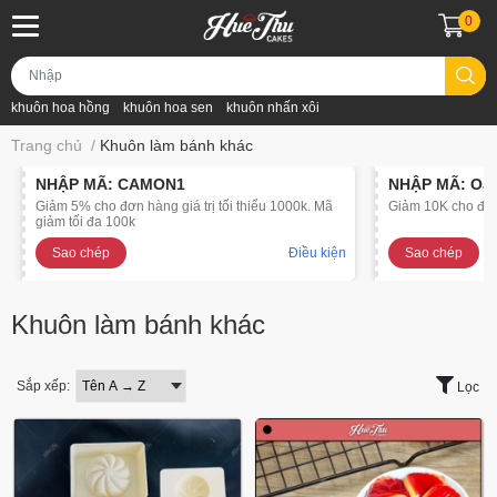
0
khuôn hoa hồng
khuôn hoa sen
khuôn nhấn xôi
Trang chủ
/
Khuôn làm bánh khác
NHẬP MÃ: CAMON1
NHẬP MÃ: OJ
Giảm 5% cho đơn hàng giá trị tối thiểu 1000k. Mã
Giảm 10K cho đơn 
giảm tối đa 100k
Sao chép
Điều kiện
Sao chép
Khuôn làm bánh khác
Sắp xếp:
Lọc