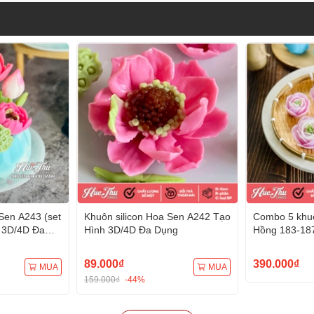
Sen A243 (set
Khuôn silicon Hoa Sen A242 Tạo
Combo 5 khuô
 3D/4D Đa
Hình 3D/4D Đa Dụng
Hồng 183-18
Hình 3D/4D 
89.000₫
390.000₫
MUA
MUA
159.000₫
-44%