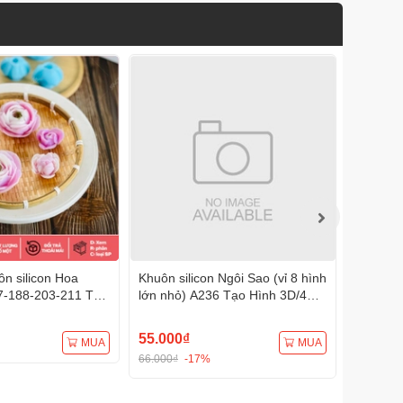
n silicon Hoa
Khuôn silicon Ngôi Sao (vỉ 8 hình
Khuôn s
7-188-203-211 Tạo
lớn nhỏ) A236 Tạo Hình 3D/4D
A233 Tạ
Đa Dụng
Đa Dụng
55.000₫
75.000
MUA
MUA
66.000₫
-17%