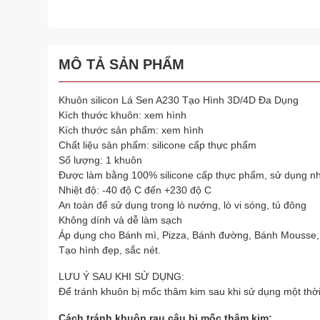
MÔ TẢ SẢN PHẨM
Khuôn silicon Lá Sen A230 Tạo Hình 3D/4D Đa Dụng
Kích thước khuôn: xem hình
Kích thước sản phẩm: xem hình
Chất liệu sản phẩm: silicone cấp thực phẩm
Số lượng: 1 khuôn
Được làm bằng 100% silicone cấp thực phẩm, sử dụng nh
Nhiệt độ: -40 độ C đến +230 độ C
An toàn để sử dụng trong lò nướng, lò vi sóng, tủ đông
Không dính và dễ làm sạch
Áp dụng cho Bánh mì, Pizza, Bánh đường, Bánh Mousse,
Tạo hình đẹp, sắc nét.
LƯU Ý SAU KHI SỬ DỤNG:
Để tránh khuôn bị mốc thâm kim sau khi sử dụng một thời
Cách tránh khuôn rau câu bị mốc thâm kim: