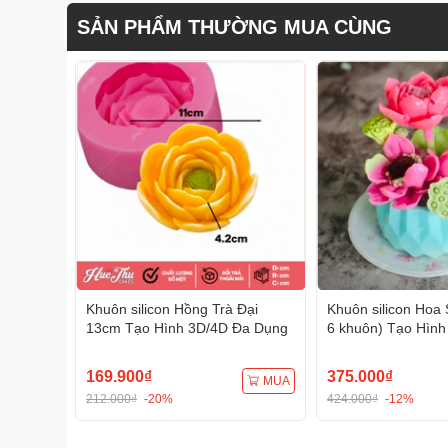
SẢN PHẨM THƯỜNG MUA CÙNG
Khuôn silicon Hồng Trà Đại
Khuôn silicon Hoa 
13cm Tạo Hình 3D/4D Đa Dụng
6 khuôn) Tạo Hình
Dụng
169.900₫
375.000₫
MUA
212.000₫
-20%
424.000₫
-12%