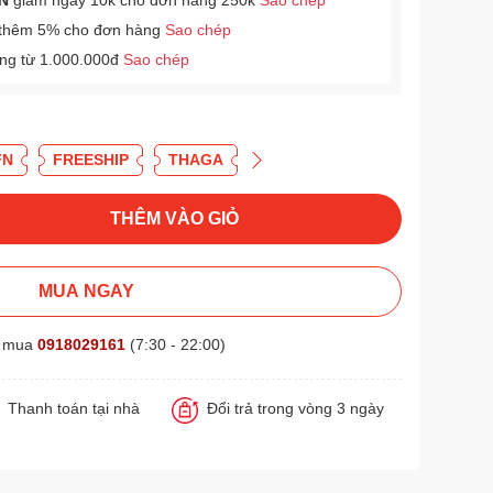
N
giảm ngay 10k cho đơn hàng 250k
Sao chép
thêm 5% cho đơn hàng
Sao chép
àng từ 1.000.000đ
Sao chép
FN
FREESHIP
THAGA
THÊM VÀO GIỎ
MUA NGAY
t mua
0918029161
(7:30 - 22:00)
Thanh toán tại nhà
Đổi trả trong vòng 3 ngày