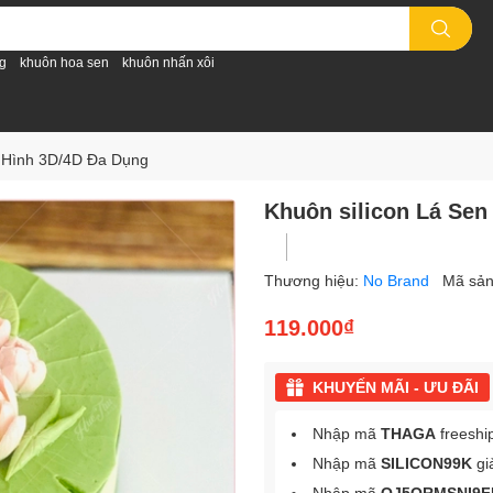
g
khuôn hoa sen
khuôn nhấn xôi
o Hình 3D/4D Đa Dụng
Khuôn silicon Lá Sen
Thương hiệu:
No Brand
Mã sả
119.000₫
KHUYẾN MÃI - ƯU ĐÃI
Nhập mã
THAGA
freeshi
Nhập mã
SILICON99K
gi