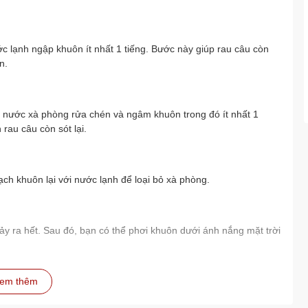
 lạnh ngập khuôn ít nhất 1 tiếng. Bước này giúp rau câu còn
n.
 nước xà phòng rửa chén và ngâm khuôn trong đó ít nhất 1
rau câu còn sót lại.
h khuôn lại với nước lạnh để loại bỏ xà phòng.
hảy ra hết. Sau đó, bạn có thể phơi khuôn dưới ánh nắng mặt trời
em thêm
òng ít nhất 1 tiếng để rau câu tróc ra dễ dàng và khuôn được