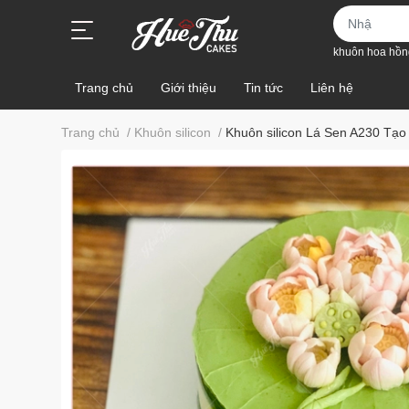
khuôn hoa hồn
Trang chủ
Giới thiệu
Tin tức
Liên hệ
Trang chủ
/
Khuôn silicon
/
Khuôn silicon Lá Sen A230 Tạ