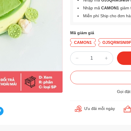
Nhập mã
OJ5QRMSNI9F
Nhập mã
CAMON1
giảm 
Miễn phí Ship cho đơn h
Mã giảm giá
CAMON1
OJ5QRMSNI9
Gọi đặ
Ưu đãi mỗi ngày