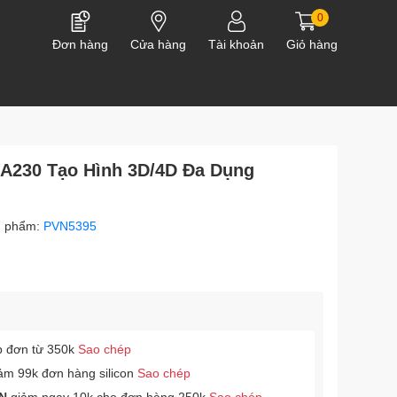
0
Đơn hàng
Cửa hàng
Tài khoản
Giỏ hàng
 A230 Tạo Hình 3D/4D Đa Dụng
n phẩm:
PVN5395
p đơn từ 350k
Sao chép
ảm 99k đơn hàng silicon
Sao chép