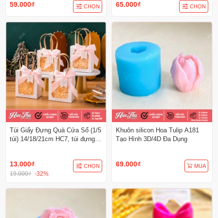
59.000₫
65.000₫
CHỌN
CHỌN
Túi Giấy Đựng Quà Cửa Sổ (1/5
Khuôn silicon Hoa Tulip A181
túi) 14/18/21cm HC7, túi đựng
Tạo Hình 3D/4D Đa Dụng
quà tặng, đựng bánh các loại
13.000₫
69.000₫
CHỌN
MUA
19.000₫
-32%