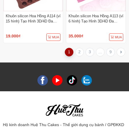
Khuôn silicon Hoa Hồng A114 (vỉ
Khuôn silicon Hoa Hồng A113 (vỉ
15 hình) Tạo Hình 3D/4D Đa
6 hình) Tạo Hình 3D/4D Đa
Dụng
Dụng
19.000₫
35.000₫
MUA
MUA
1
2
3
...
9
Hộ kinh doanh Huệ Thu Cakes - Thế giới dụng cụ bánh / GPĐKKD