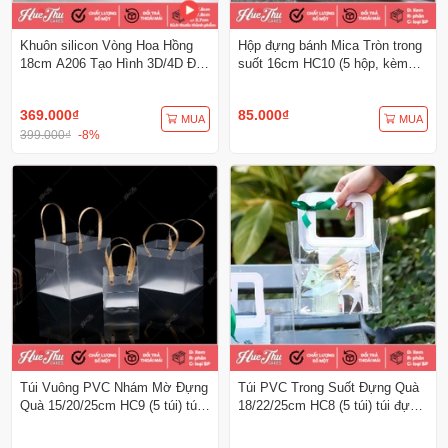
Khuôn silicon Vòng Hoa Hồng
Hộp đựng bánh Mica Tròn trong
18cm A206 Tạo Hình 3D/4D Đa
suốt 16cm HC10 (5 hộp, kèm
Dụng
đế) đựng bánh sinh nhật, quà
tặng
369.000₫
85.000₫
MUA
MUA
399.000₫
-8%
Túi Vuông PVC Nhám Mờ Đựng
Túi PVC Trong Suốt Đựng Quà
Quà 15/20/25cm HC9 (5 túi) túi
18/22/25cm HC8 (5 túi) túi đựng
đựng quà tặng, đựng bánh các
quà tặng, đựng bánh các loại
loại