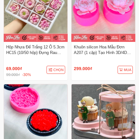
Hộp Nhựa Đế Trắng 12 Ô 5.3cm
Khuôn silicon Hoa Mẫu Đơn
HC15 (10/50 hộp) Đựng Rau
A207 (1 cặp) Tạo Hình 3D/4D
Câu, Bánh Mini, Xôi, Cup Set
Đa Dụng
Tiện Dụng
69.000₫
299.000₫
CHỌN
MUA
99.000₫
-30%