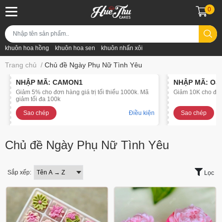
0
khuôn hoa hồng
khuôn hoa sen
khuôn nhấn xôi
Trang chủ
/
Chủ đề Ngày Phụ Nữ Tình Yêu
NHẬP MÃ: CAMON1
NHẬP MÃ: OJ
Giảm 5% cho đơn hàng giá trị tối thiểu 1000k. Mã
Giảm 10K cho đơn 
giảm tối đa 100k
Sao chép
Điều kiện
Sao chép
Chủ đề Ngày Phụ Nữ Tình Yêu
Sắp xếp:
Lọc