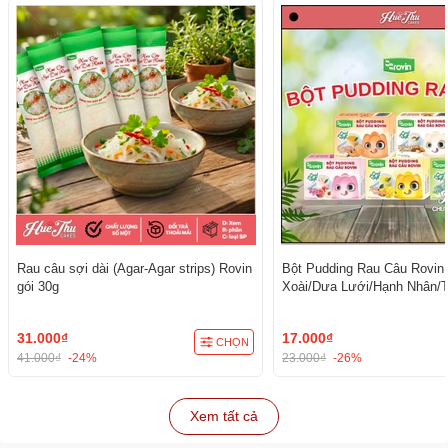
Rau câu sợi dài (Agar-Agar strips) Rovin
Bột Pudding Rau Câu Rovin
gói 30g
Xoài/Dưa Lưới/Hạnh Nhân/T
Đào
31.000₫
17.000₫
CHỌN
41.000₫
-24%
23.000₫
-26%
Xem tất cả