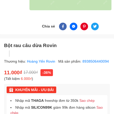
Chia sẻ
Bột rau câu dừa Rovin
Thương hiệu:
Hoàng Yến Rovin
Mã sản phẩm:
8938506440094
11.000₫
17.000₫
-36%
(Tiết kiệm
6.000₫
)
KHUYẾN MÃI - ƯU ĐÃI
Nhập mã
THAGA
freeship đơn từ 350k
Sao chép
Nhập mã
SILICON99K
giảm 99k đơn hàng silicon
Sao
chép