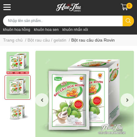
0
khuôn hoa hồng
khuôn hoa sen
khuôn nhấn xôi
Trang chủ
/
Bột rau câu / gelatin
/
Bột rau câu dừa Rovin