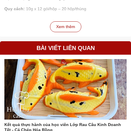
Quy cách:
10g x 12 gói/hộp – 20 hộp/thùng
Xem thêm
BÀI VIẾT LIÊN QUAN
Kết quả thực hành của học viên Lớp Rau Câu Kinh Doanh
Tết - Cá Chép Hóa Rồng