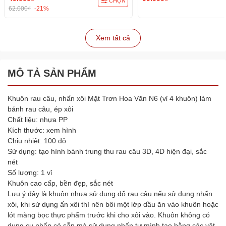
CHỌN
62.000₫
-21%
Xem tất cả
MÔ TẢ SẢN PHẨM
Khuôn rau câu, nhấn xôi Mặt Trơn Hoa Văn N6 (vỉ 4 khuôn) làm
bánh rau câu, ép xôi
Chất liệu: nhựa PP
Kích thước: xem hình
Chịu nhiệt: 100 độ
Sử dụng: tạo hình bánh trung thu rau câu 3D, 4D hiện đại, sắc
nét
Số lượng: 1 vỉ
Khuôn cao cấp, bền đẹp, sắc nét
Lưu ý đây là khuôn nhựa sử dụng đổ rau câu nếu sử dụng nhấn
xôi, khi sử dụng ấn xôi thì nên bôi một lớp dầu ăn vào khuôn hoặc
lót màng bọc thực phẩm trước khi cho xôi vào. Khuôn không có
dụng cụ nhấn có sẵn mà sử dụng nhấn tự mình tạo bằng các vật