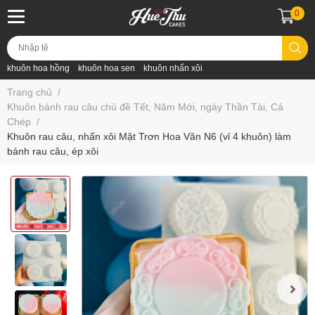
0
khuôn hoa hồng
khuôn hoa sen
khuôn nhấn xôi
Trang chủ
/
Khuôn bánh rau câu chủ đề Tết, Năm Mới, ngày Thần Tài, Cá
Chép
/
Khuôn rau câu, nhấn xôi Mặt Trơn Hoa Văn N6 (vỉ 4 khuôn) làm
bánh rau câu, ép xôi