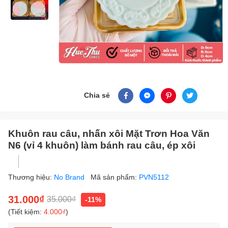
Chia sẻ
Khuôn rau câu, nhấn xôi Mặt Trơn Hoa Văn
N6 (vỉ 4 khuôn) làm bánh rau câu, ép xôi
Thương hiệu:
No Brand
Mã sản phẩm:
PVN5112
31.000₫
35.000₫
-11%
(Tiết kiệm:
4.000₫
)