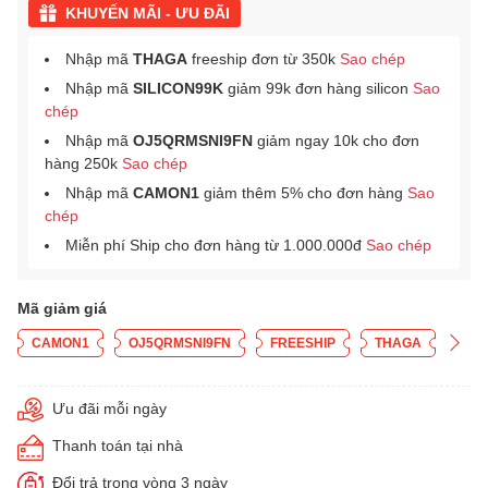
KHUYẾN MÃI - ƯU ĐÃI
Nhập mã
THAGA
freeship đơn từ 350k
Sao chép
Nhập mã
SILICON99K
giảm 99k đơn hàng silicon
Sao
chép
Nhập mã
OJ5QRMSNI9FN
giảm ngay 10k cho đơn
hàng 250k
Sao chép
Nhập mã
CAMON1
giảm thêm 5% cho đơn hàng
Sao
chép
Miễn phí Ship cho đơn hàng từ 1.000.000đ
Sao chép
Mã giảm giá
CAMON1
OJ5QRMSNI9FN
FREESHIP
THAGA
Ưu đãi mỗi ngày
Thanh toán tại nhà
Đổi trả trong vòng 3 ngày