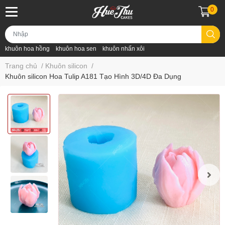
0
khuôn hoa hồng
khuôn hoa sen
khuôn nhấn xôi
Trang chủ
/
Khuôn silicon
/
Khuôn silicon Hoa Tulip A181 Tạo Hình 3D/4D Đa Dụng