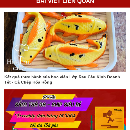
BÀI VIẾT LIÊN QUAN
hong khô bằng máy sấy.
Lưu ý
Bạn nên ngâm khuôn trong nước lạnh và nước xà phòng ít
nhất 1 tiếng để rau câu tróc ra dễ dàng và khuôn được làm
sạch hoàn toàn.
Bạn có thể ngâm khuôn trong nước lạnh qua ngày, 2-3
ngày, thậm chí cả tuần mà không lo khuôn bị nhớt. Tuy
nhiên, nếu chỉ ngâm nước lạnh mà không ngâm nước xà
phòng, thì khuôn sẽ bị nhớt khi ngâm lâu trên 1 ngày.
Bạn có thể phơi khuôn dưới ánh nắng mặt trời hoặc hong
khô bằng máy sấy đều được. Tuy nhiên, nếu phơi khuôn
Kết quả thực hành của học viên Lớp Rau Câu Kinh Doanh
dưới ánh nắng mặt trời, bạn nên lưu ý che đậy khuôn để
Tết - Cá Chép Hóa Rồng
tránh bụi bẩn bám vào.
Với cách làm này, khuôn rau câu của bạn sẽ luôn sạch sẽ và
không bị mốc thâm kim.
Thêm một số mẹo giúp khuôn rau câu không bị mốc thâm
kim
Sau khi rửa sạch khuôn, bạn có thể tráng sơ qua nước sôi