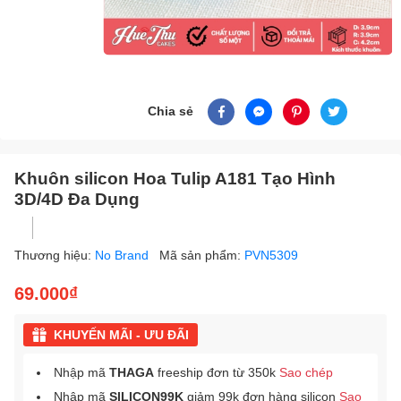
Chia sẻ
Khuôn silicon Hoa Tulip A181 Tạo Hình
3D/4D Đa Dụng
Thương hiệu:
No Brand
Mã sản phẩm:
PVN5309
69.000₫
KHUYẾN MÃI - ƯU ĐÃI
Nhập mã
THAGA
freeship đơn từ 350k
Sao chép
Nhập mã
SILICON99K
giảm 99k đơn hàng silicon
Sao