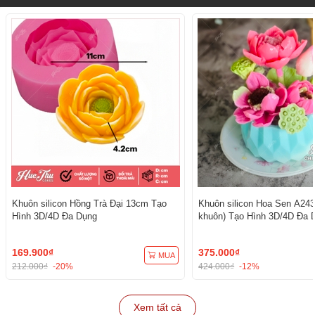
Khuôn silicon Hồng Trà Đại 13cm Tạo
Khuôn silicon Hoa Sen A243
Hình 3D/4D Đa Dụng
khuôn) Tạo Hình 3D/4D Đa 
169.900₫
375.000₫
MUA
212.000₫
-20%
424.000₫
-12%
Xem tất cả