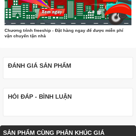
để khử trùng.
Bạn nên bảo quản khuôn rau câu ở nơi khô ráo, thoáng
mát.
Hy vọng những thông tin trên sẽ giúp bạn giữ cho khuôn rau câu
Chương trình freeship - Đặt hàng ngay để được miễn phí
của mình luôn sạch đẹp và bền lâu.
vận chuyển tận nhà
ĐÁNH GIÁ SẢN PHẨM
HỎI ĐÁP - BÌNH LUẬN
SẢN PHẨM CÙNG PHÂN KHÚC GIÁ