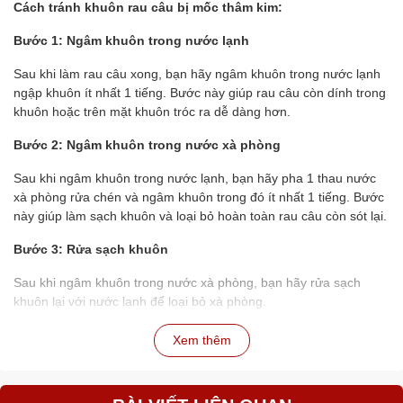
Cách tránh khuôn rau câu bị mốc thâm kim:
Bước 1: Ngâm khuôn trong nước lạnh
Sau khi làm rau câu xong, bạn hãy ngâm khuôn trong nước lạnh
ngập khuôn ít nhất 1 tiếng. Bước này giúp rau câu còn dính trong
khuôn hoặc trên mặt khuôn tróc ra dễ dàng hơn.
Bước 2: Ngâm khuôn trong nước xà phòng
Sau khi ngâm khuôn trong nước lạnh, bạn hãy pha 1 thau nước
xà phòng rửa chén và ngâm khuôn trong đó ít nhất 1 tiếng. Bước
này giúp làm sạch khuôn và loại bỏ hoàn toàn rau câu còn sót lại.
Bước 3: Rửa sạch khuôn
Sau khi ngâm khuôn trong nước xà phòng, bạn hãy rửa sạch
khuôn lại với nước lạnh để loại bỏ xà phòng.
Bước 4: Phơi khô khuôn
Xem thêm
Bạn hãy phơi khuôn trong rổ, lật lên lật xuống để nước chảy ra
hết. Sau đó, bạn có thể phơi khuôn dưới ánh nắng mặt trời hoặc