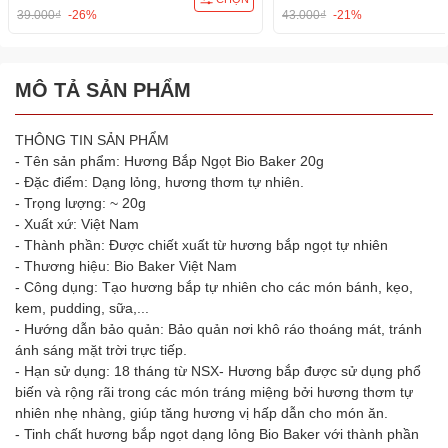
39.000₫
-26%
43.000₫
-21%
MÔ TẢ SẢN PHẨM
THÔNG TIN SẢN PHẨM
- Tên sản phẩm: Hương Bắp Ngọt Bio Baker 20g
- Đặc điểm: Dạng lỏng, hương thơm tự nhiên.
- Trọng lượng: ~ 20g
- Xuất xứ: Việt Nam
- Thành phần: Được chiết xuất từ hương bắp ngọt tự nhiên
- Thương hiệu: Bio Baker Việt Nam
- Công dụng: Tạo hương bắp tự nhiên cho các món bánh, kẹo,
kem, pudding, sữa,...
- Hướng dẫn bảo quản: Bảo quản nơi khô ráo thoáng mát, tránh
ánh sáng mặt trời trực tiếp.
- Hạn sử dụng: 18 tháng từ NSX- Hương bắp được sử dụng phổ
biến và rộng rãi trong các món tráng miệng bởi hương thơm tự
nhiên nhẹ nhàng, giúp tăng hương vị hấp dẫn cho món ăn.
- Tinh chất hương bắp ngọt dạng lỏng Bio Baker với thành phần