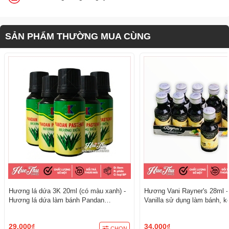
SẢN PHẨM THƯỜNG MUA CÙNG
Hương lá dứa 3K 20ml (có màu xanh) -
Hương Vani Rayner's 28ml 
Hương lá dứa làm bánh Pandan
Vanilla sử dụng làm bánh, 
Pastenm
phẩm
29.000₫
34.000₫
CHỌN