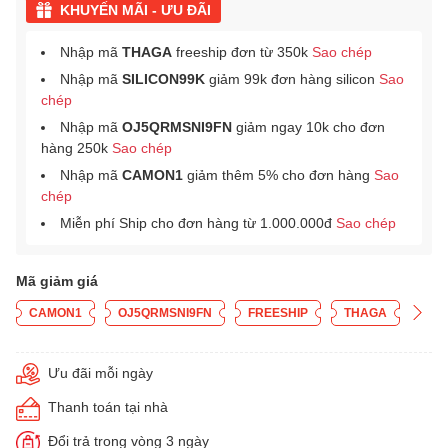
KHUYẾN MÃI - ƯU ĐÃI
Nhập mã
THAGA
freeship đơn từ 350k
Sao chép
Nhập mã
SILICON99K
giảm 99k đơn hàng silicon
Sao
chép
Nhập mã
OJ5QRMSNI9FN
giảm ngay 10k cho đơn
hàng 250k
Sao chép
Nhập mã
CAMON1
giảm thêm 5% cho đơn hàng
Sao
chép
Miễn phí Ship cho đơn hàng từ 1.000.000đ
Sao chép
Mã giảm giá
CAMON1
OJ5QRMSNI9FN
FREESHIP
THAGA
Ưu đãi mỗi ngày
Thanh toán tại nhà
Đổi trả trong vòng 3 ngày