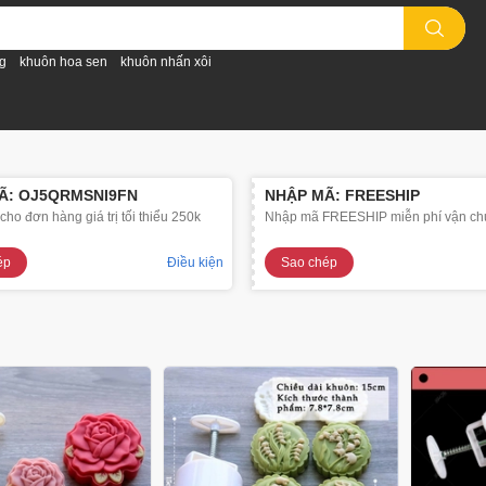
g
khuôn hoa sen
khuôn nhấn xôi
Ã: OJ5QRMSNI9FN
NHẬP MÃ: FREESHIP
ho đơn hàng giá trị tối thiểu 250k
Nhập mã FREESHIP miễn phí vận ch
ép
Điều kiện
Sao chép