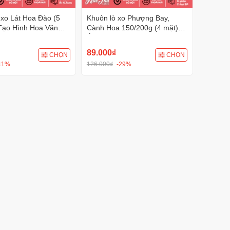
 xo Lát Hoa Đào (5
Khuôn lò xo Phượng Bay,
Tạo Hình Hoa Văn
Cành Hoa 150/200g (4 mặt)
Ép Tạo Hình Hoa Văn Sắc Nét
89.000₫
CHỌN
CHỌN
11%
126.000₫
-29%