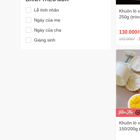
Lễ tình nhân
Khuôn lò 
250g (tròn
Ngày của mẹ
Hình Hoa 
Ngày của cha
130.000₫
192.000₫
-
Giáng sinh
Khuôn lò 
150/200g 
Hoa Văn S