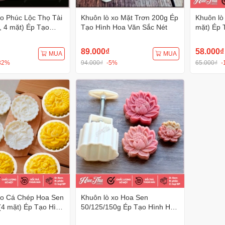
xo Phúc Lộc Thọ Tài
Khuôn lò xo Mặt Trơn 200g Ép
Khuôn lò
, 4 mặt) Ép Tạo
Tạo Hình Hoa Văn Sắc Nét
mặt) Ép 
Văn Sắc Nét
Sắc Nét
89.000₫
58.000₫
MUA
MUA
32%
94.000₫
-5%
65.000₫
-
xo Cá Chép Hoa Sen
Khuôn lò xo Hoa Sen
(4 mặt) Ép Tạo Hình
50/125/150g Ép Tạo Hình Hoa
ắc Nét
Văn Sắc Nét