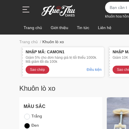
khuôn hoa hồn
Trang chủ
Giới thiệu
Tin tức
Liên hệ
Trang chủ
/
Khuôn lò xo
NHẬP MÃ: CAMON1
NHẬP M
Giảm 5% cho đơn hàng giá trị tối thiểu 1000k.
Giảm 10K c
Mã giảm tối đa 100k
Sao chép
Điều kiện
Sao ch
Khuôn lò xo
MÀU SẮC
Trắng
Đen