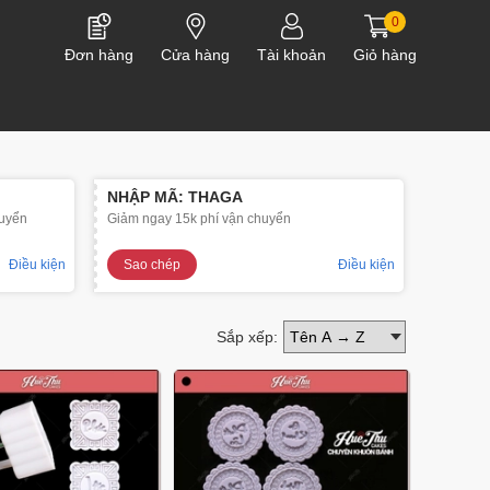
0
Đơn hàng
Cửa hàng
Tài khoản
Giỏ hàng
NHẬP MÃ: THAGA
uyển
Giảm ngay 15k phí vận chuyển
Điều kiện
Sao chép
Điều kiện
Sắp xếp: