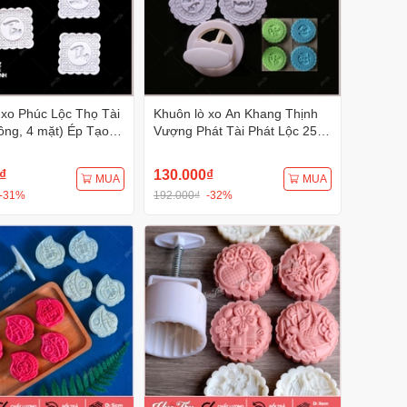
 xo Phúc Lộc Thọ Tài
Khuôn lò xo An Khang Thịnh
ông, 4 mặt) Ép Tạo
Vượng Phát Tài Phát Lộc 250g
 Văn Sắc Nét
(tròn, 4 mặt) - khuôn bánh
trung thu, bánh xu xê, nhấn
₫
130.000₫
MUA
MUA
xôi
-31%
192.000₫
-32%