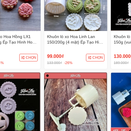
xo Hoa Hồng LX1
Khuôn lò xo Hoa Linh Lan
Khuôn lò
g Ép Tạo Hình Hoa
150/200g (4 mặt) Ép Tạo Hình
150g (vu
ét
Hoa Văn Sắc Nét
Hình Hoa
99.000₫
130.000
CHỌN
CHỌN
4%
133.000₫
-26%
189.000₫