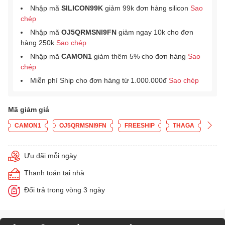
Nhập mã
SILICON99K
giảm 99k đơn hàng silicon
Sao
chép
Nhập mã
OJ5QRMSNI9FN
giảm ngay 10k cho đơn
hàng 250k
Sao chép
Nhập mã
CAMON1
giảm thêm 5% cho đơn hàng
Sao
chép
Miễn phí Ship cho đơn hàng từ 1.000.000đ
Sao chép
Mã giảm giá
CAMON1
OJ5QRMSNI9FN
FREESHIP
THAGA
Ưu đãi mỗi ngày
Thanh toán tại nhà
Đổi trả trong vòng 3 ngày