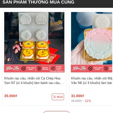
SẢN PHẨM THƯỜNG MUA CÙNG
Khuôn rau câu, nhấn xôi Cá Chép Hoa
Khuôn rau câu, nhấn xôi Mặ
Sen N7 (vỉ 4 khuôn) làm bánh rau câu,
Văn N6 (vỉ 4 khuôn) làm bán
ép xôi
ép xôi
35.000₫
31.000₫
MUA
35.000₫
-11%