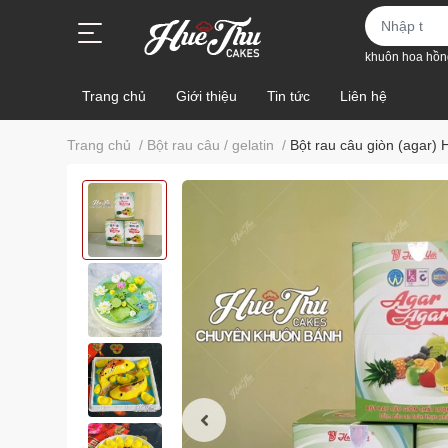
khuôn hoa hồn
Trang chủ
Giới thiệu
Tin tức
Liên hệ
Trang chủ
/
Bột rau câu / gelatin
/
Bột rau câu giòn (agar)