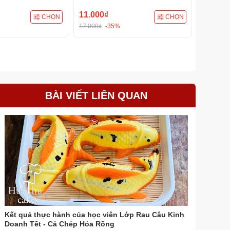
11.000₫
370.00
CHỌN
CHỌN
17.000₫
-35%
499.000₫
BÀI VIẾT LIÊN QUAN
Kết quả thực hành của học viên Lớp Rau Câu Kinh
Doanh Tết - Cá Chép Hóa Rồng