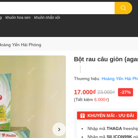
g
khuôn hoa sen
khuôn nhấn xôi
 Hoàng Yến Hải Phòng
Bột rau câu giòn (ag
Thương hiệu:
Hoàng Yến Hải P
17.000₫
23.000₫
-27%
(Tiết kiệm
6.000₫
)
KHUYẾN MÃI - ƯU ĐÃI
Nhập mã
THAGA
freeshi
Nhập mã
SILICON99K
gi