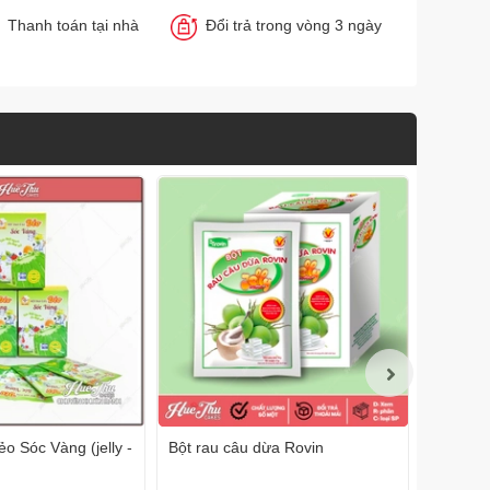
Thanh toán tại nhà
Đổi trả trong vòng 3 ngày
ẻo Sóc Vàng (jelly -
Bột rau câu dừa Rovin
Bột Gela
1kg