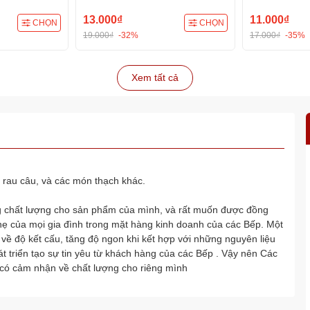
13.000₫
11.000₫
CHỌN
CHỌN
19.000₫
-32%
17.000₫
-35%
Xem tất cả
 rau câu, và các món thạch khác.
g chất lượng cho sản phẩm của mình, và rất muốn được đồng
hẹ của mọi gia đình trong mặt hàng kinh doanh của các Bếp. Một
n về độ kết cấu, tăng độ ngon khi kết hợp với những nguyên liệu
át triển tạo sự tin yêu từ khách hàng của các Bếp . Vậy nên Các
 có cảm nhận về chất lượng cho riêng mình