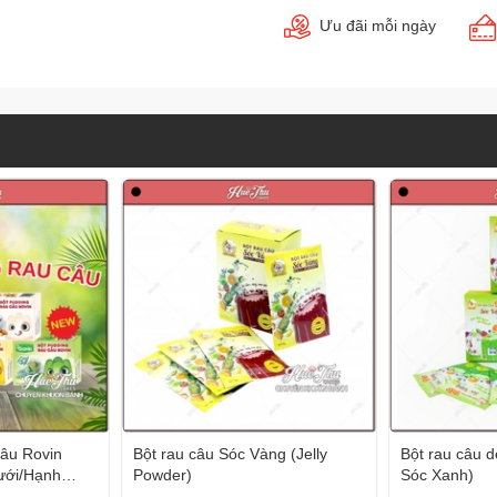
Ưu đãi mỗi ngày
âu Rovin
Bột rau câu Sóc Vàng (Jelly
Bột rau câu d
ưới/Hạnh
Powder)
Sóc Xanh)
o