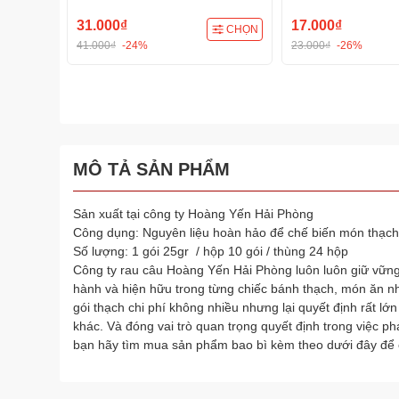
31.000₫
17.000₫
CHỌN
41.000₫
-24%
23.000₫
-26%
MÔ TẢ SẢN PHẨM
Sản xuất tại công ty Hoàng Yến Hải Phòng
Công dụng: Nguyên liệu hoàn hảo để chế biến món thạch
Số lượng: 1 gói 25gr / hộp 10 gói / thùng 24 hộp
Công ty rau câu Hoàng Yến Hải Phòng luôn luôn giữ vữn
hành và hiện hữu trong từng chiếc bánh thạch, món ăn n
gói thạch chi phí không nhiều nhưng lại quyết định rất lớ
khác. Và đóng vai trò quan trọng quyết định trong việc ph
bạn hãy tìm mua sản phẩm bao bì kèm theo dưới đây để