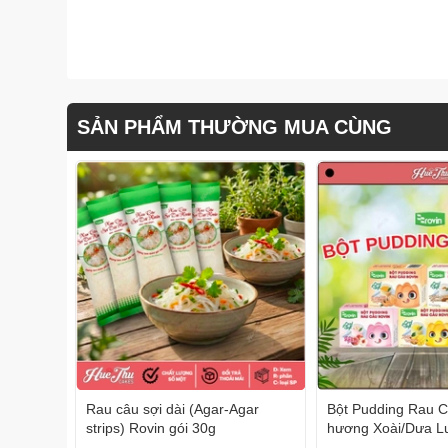
SẢN PHẨM THƯỜNG MUA CÙNG
Rau câu sợi dài (Agar-Agar
Bột Pudding Rau C
strips) Rovin gói 30g
hương Xoài/Dưa L
Nhân/Trà Xanh/Đà