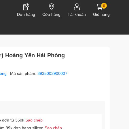
0
Đơn hàng
Cửa hàng
Tài khoản
Giỏ hàng
ar) Hoàng Yến Hải Phòng
hòng
Mã sản phẩm:
8935003900007
p đơn từ 350k
Sao chép
ảm 99k đơn hàng silicon
Sao chép