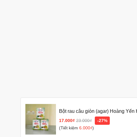
Bột rau câu giòn (agar) Hoàng Yến
17.000₫
23.000₫
-27%
(Tiết kiệm
6.000₫
)