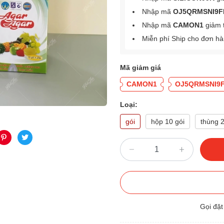
Nhập mã
OJ5QRMSNI9F
Nhập mã
CAMON1
giảm 
Miễn phí Ship cho đơn h
Mã giảm giá
CAMON1
OJ5QRMSNI9
Loại:
gói
hộp 10 gói
thùng 2
Gọi đặ