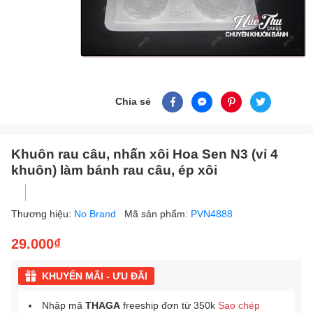
Chia sẻ
Khuôn rau câu, nhấn xôi Hoa Sen N3 (vỉ 4
khuôn) làm bánh rau câu, ép xôi
Thương hiệu:
No Brand
Mã sản phẩm:
PVN4888
29.000₫
KHUYẾN MÃI - ƯU ĐÃI
Nhập mã
THAGA
freeship đơn từ 350k
Sao chép