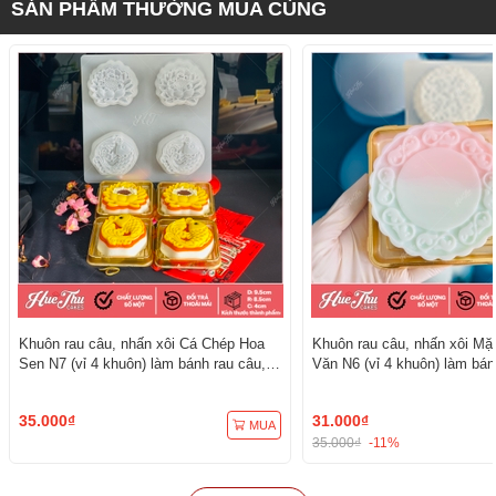
SẢN PHẨM THƯỜNG MUA CÙNG
Khuôn rau câu, nhấn xôi Cá Chép Hoa
Khuôn rau câu, nhấn xôi Mặ
Sen N7 (vỉ 4 khuôn) làm bánh rau câu,
Văn N6 (vỉ 4 khuôn) làm bán
ép xôi
ép xôi
35.000₫
31.000₫
MUA
35.000₫
-11%