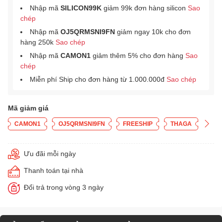
Nhập mã
SILICON99K
giảm 99k đơn hàng silicon
Sao
chép
Nhập mã
OJ5QRMSNI9FN
giảm ngay 10k cho đơn
hàng 250k
Sao chép
Nhập mã
CAMON1
giảm thêm 5% cho đơn hàng
Sao
chép
Miễn phí Ship cho đơn hàng từ 1.000.000đ
Sao chép
Mã giảm giá
CAMON1
OJ5QRMSNI9FN
FREESHIP
THAGA
Ưu đãi mỗi ngày
Thanh toán tại nhà
Đổi trả trong vòng 3 ngày