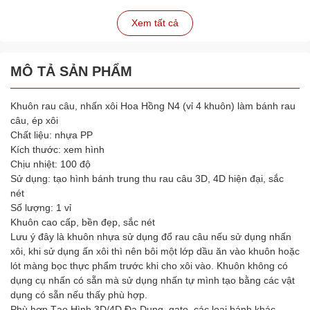
Xem tất cả
MÔ TẢ SẢN PHẨM
Khuôn rau câu, nhấn xôi Hoa Hồng N4 (vỉ 4 khuôn) làm bánh rau
câu, ép xôi
Chất liệu: nhựa PP
Kích thước: xem hình
Chịu nhiệt: 100 độ
Sử dụng: tạo hình bánh trung thu rau câu 3D, 4D hiện đại, sắc
nét
Số lượng: 1 vỉ
Khuôn cao cấp, bền đẹp, sắc nét
Lưu ý đây là khuôn nhựa sử dụng đổ rau câu nếu sử dụng nhấn
xôi, khi sử dụng ấn xôi thì nên bôi một lớp dầu ăn vào khuôn hoặc
lót màng bọc thực phẩm trước khi cho xôi vào. Khuôn không có
dụng cụ nhấn có sẵn mà sử dụng nhấn tự mình tạo bằng các vật
dụng có sẵn nếu thấy phù hợp.
Phù hợp Tạo Hình 3D/4D Đa Dụng, gato, các loại bánh khác.