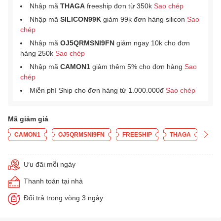
Nhập mã
THAGA
freeship đơn từ 350k
Sao chép
Nhập mã
SILICON99K
giảm 99k đơn hàng silicon
Sao
chép
Nhập mã
OJ5QRMSNI9FN
giảm ngay 10k cho đơn
hàng 250k
Sao chép
Nhập mã
CAMON1
giảm thêm 5% cho đơn hàng
Sao
chép
Miễn phí Ship cho đơn hàng từ 1.000.000đ
Sao chép
Mã giảm giá
CAMON1
OJ5QRMSNI9FN
FREESHIP
THAGA
Ưu đãi mỗi ngày
Thanh toán tại nhà
Đổi trả trong vòng 3 ngày