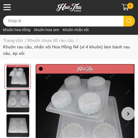
0
khuôn hoa hồng
khuôn hoa sen
khuôn nhấn xôi
Trang chủ
/
Khuôn nhựa đổ rau câu
/
Khuôn rau câu, nhấn xôi Hoa Hồng N4 (vỉ 4 khuôn) làm bánh rau
câu, ép xôi