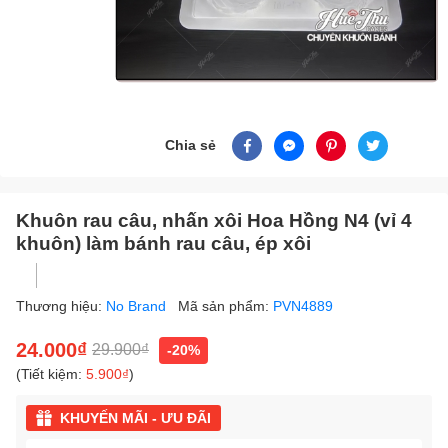
Chia sẻ
Khuôn rau câu, nhấn xôi Hoa Hồng N4 (vỉ 4
khuôn) làm bánh rau câu, ép xôi
Thương hiệu:
No Brand
Mã sản phẩm:
PVN4889
24.000₫
29.900₫
-20%
(Tiết kiệm:
5.900₫
)
KHUYẾN MÃI - ƯU ĐÃI