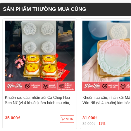
SẢN PHẨM THƯỜNG MUA CÙNG
Khuôn rau câu, nhấn xôi Cá Chép Hoa
Khuôn rau câu, nhấn xôi Mặ
Sen N7 (vỉ 4 khuôn) làm bánh rau câu,
Văn N6 (vỉ 4 khuôn) làm bán
ép xôi
ép xôi
35.000₫
31.000₫
MUA
35.000₫
-11%