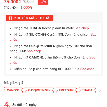
75.000₫
76.000₫
-1%
(Tiết kiệm:
1.000₫
)
KHUYẾN MÃI - ƯU ĐÃI
Nhập mã
THAGA
freeship đơn từ 350k
Sao chép
Nhập mã
SILICON99K
giảm 99k đơn hàng silicon
Sao
chép
Nhập mã
OJ5QRMSNI9FN
giảm ngay 10k cho đơn
hàng 250k
Sao chép
Nhập mã
CAMON1
giảm thêm 5% cho đơn hàng
Sao
chép
Miễn phí Ship cho đơn hàng từ 1.000.000đ
Sao chép
Mã giảm giá
CAMON1
OJ5QRMSNI9FN
FREESHIP
THAGA
Ưu đãi mỗi ngày