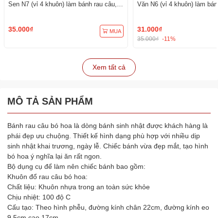
Sen N7 (vỉ 4 khuôn) làm bánh rau câu,
Văn N6 (vỉ 4 khuôn) làm bán
ép xôi
ép xôi
35.000₫
31.000₫
MUA
35.000₫
-11%
Xem tất cả
MÔ TẢ SẢN PHẨM
Bánh rau câu bó hoa là dòng bánh sinh nhật được khách hàng là
phái đẹp ưu chuộng. Thiết kế hình dạng phù hợp với nhiều dịp
sinh nhật khai trương, ngày lễ. Chiếc bánh vừa đẹp mắt, tạo hình
bó hoa ý nghĩa lại ăn rất ngon.
Bộ dụng cụ để làm nên chiếc bánh bao gồm:
Khuôn đổ rau câu bó hoa:
Chất liệu: Khuôn nhựa trong an toàn sức khỏe
Chịu nhiệt: 100 độ C
Cấu tạo: Theo hình phễu, đường kính chân 22cm, đường kính eo
9.5cm cao 17cm.