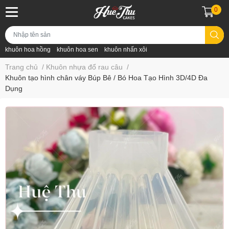
0
khuôn hoa hồng
khuôn hoa sen
khuôn nhấn xôi
Trang chủ
/
Khuôn nhựa đổ rau câu
/
Khuôn tạo hình chân váy Búp Bê / Bó Hoa Tạo Hình 3D/4D Đa
Dụng