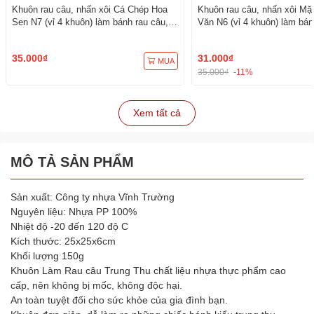
Khuôn rau câu, nhấn xôi Cá Chép Hoa
Khuôn rau câu, nhấn xôi Mặ
Sen N7 (vỉ 4 khuôn) làm bánh rau câu,
Văn N6 (vỉ 4 khuôn) làm bán
ép xôi
ép xôi
35.000₫
31.000₫
MUA
35.000₫
-11%
Xem tất cả
MÔ TẢ SẢN PHẨM
Sản xuất: Công ty nhựa Vĩnh Trường
Nguyên liệu: Nhựa PP 100%
Nhiệt độ -20 đến 120 độ C
Kích thước: 25x25x6cm
Khối lượng 150g
Khuôn Làm Rau câu Trung Thu chất liệu nhựa thực phẩm cao
cấp, nên không bị mốc, không độc hại.
An toàn tuyệt đối cho sức khỏe của gia đình bạn.