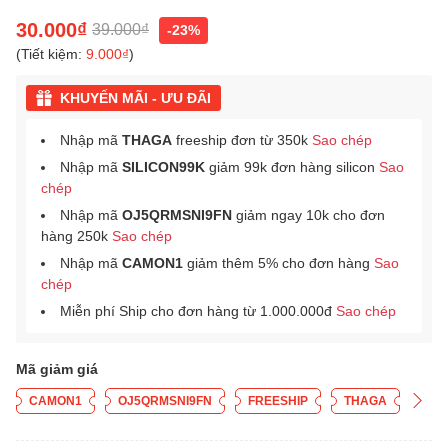
30.000₫
39.000₫
-23%
(Tiết kiệm:
9.000₫
)
KHUYẾN MÃI - ƯU ĐÃI
Nhập mã
THAGA
freeship đơn từ 350k
Sao chép
Nhập mã
SILICON99K
giảm 99k đơn hàng silicon
Sao
chép
Nhập mã
OJ5QRMSNI9FN
giảm ngay 10k cho đơn
hàng 250k
Sao chép
Nhập mã
CAMON1
giảm thêm 5% cho đơn hàng
Sao
chép
Miễn phí Ship cho đơn hàng từ 1.000.000đ
Sao chép
Mã giảm giá
CAMON1
OJ5QRMSNI9FN
FREESHIP
THAGA