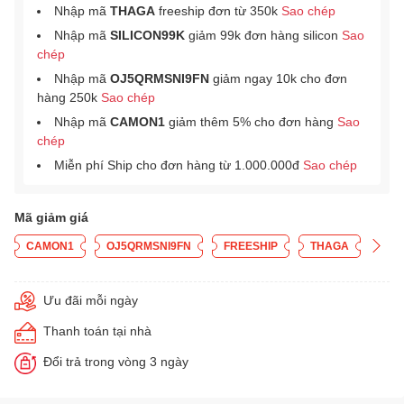
Nhập mã
THAGA
freeship đơn từ 350k
Sao chép
Nhập mã
SILICON99K
giảm 99k đơn hàng silicon
Sao
chép
Nhập mã
OJ5QRMSNI9FN
giảm ngay 10k cho đơn
hàng 250k
Sao chép
Nhập mã
CAMON1
giảm thêm 5% cho đơn hàng
Sao
chép
Miễn phí Ship cho đơn hàng từ 1.000.000đ
Sao chép
Mã giảm giá
CAMON1
OJ5QRMSNI9FN
FREESHIP
THAGA
Ưu đãi mỗi ngày
Thanh toán tại nhà
Đổi trả trong vòng 3 ngày