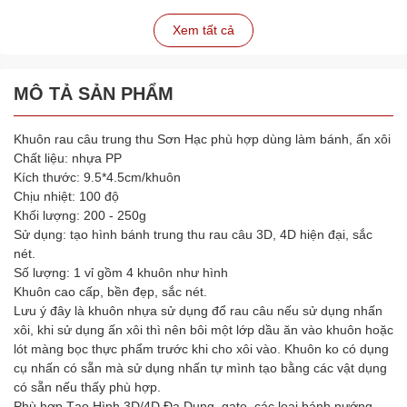
Xem tất cả
MÔ TẢ SẢN PHẨM
Khuôn rau câu trung thu Sơn Hạc phù hợp dùng làm bánh, ấn xôi
Chất liệu: nhựa PP
Kích thước: 9.5*4.5cm/khuôn
Chịu nhiệt: 100 độ
Khối lượng: 200 - 250g
Sử dụng: tạo hình bánh trung thu rau câu 3D, 4D hiện đại, sắc
nét.
Số lượng: 1 vỉ gồm 4 khuôn như hình
Khuôn cao cấp, bền đẹp, sắc nét.
Lưu ý đây là khuôn nhựa sử dụng đổ rau câu nếu sử dụng nhấn
xôi, khi sử dụng ấn xôi thì nên bôi một lớp dầu ăn vào khuôn hoặc
lót màng bọc thực phẩm trước khi cho xôi vào. Khuôn ko có dụng
cụ nhấn có sẵn mà sử dụng nhấn tự mình tạo bằng các vật dụng
có sẵn nếu thấy phù hợp.
Phù hợp Tạo Hình 3D/4D Đa Dụng, gato, các loại bánh nướng