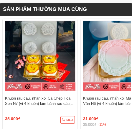
SẢN PHẨM THƯỜNG MUA CÙNG
Khuôn rau câu, nhấn xôi Cá Chép Hoa
Khuôn rau câu, nhấn xôi Mặ
Sen N7 (vỉ 4 khuôn) làm bánh rau câu,
Văn N6 (vỉ 4 khuôn) làm bán
ép xôi
ép xôi
35.000₫
31.000₫
MUA
35.000₫
-11%