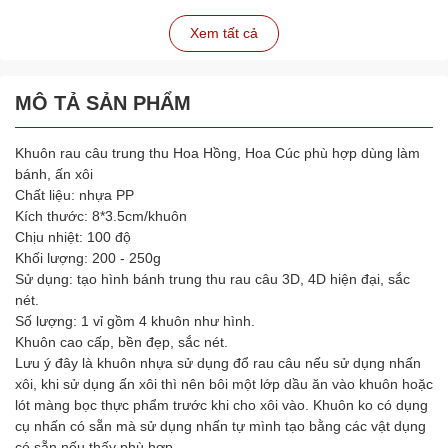
Xem tất cả
MÔ TẢ SẢN PHẨM
Khuôn rau câu trung thu Hoa Hồng, Hoa Cúc phù hợp dùng làm
bánh, ấn xôi
Chất liệu: nhựa PP
Kích thước: 8*3.5cm/khuôn
Chịu nhiệt: 100 độ
Khối lượng: 200 - 250g
Sử dụng: tạo hình bánh trung thu rau câu 3D, 4D hiện đại, sắc
nét.
Số lượng: 1 vỉ gồm 4 khuôn như hình.
Khuôn cao cấp, bền đẹp, sắc nét.
Lưu ý đây là khuôn nhựa sử dụng đổ rau câu nếu sử dụng nhấn
xôi, khi sử dụng ấn xôi thì nên bôi một lớp dầu ăn vào khuôn hoặc
lót màng bọc thực phẩm trước khi cho xôi vào. Khuôn ko có dụng
cụ nhấn có sẵn mà sử dụng nhấn tự mình tạo bằng các vật dụng
có sẵn nếu thấy phù hợp.