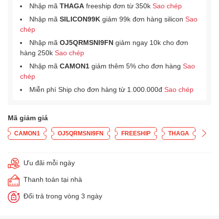
Nhập mã
THAGA
freeship đơn từ 350k
Sao chép
Nhập mã
SILICON99K
giảm 99k đơn hàng silicon
Sao
chép
Nhập mã
OJ5QRMSNI9FN
giảm ngay 10k cho đơn
hàng 250k
Sao chép
Nhập mã
CAMON1
giảm thêm 5% cho đơn hàng
Sao
chép
Miễn phí Ship cho đơn hàng từ 1.000.000đ
Sao chép
Mã giảm giá
CAMON1
OJ5QRMSNI9FN
FREESHIP
THAGA
Ưu đãi mỗi ngày
Thanh toán tại nhà
Đổi trả trong vòng 3 ngày