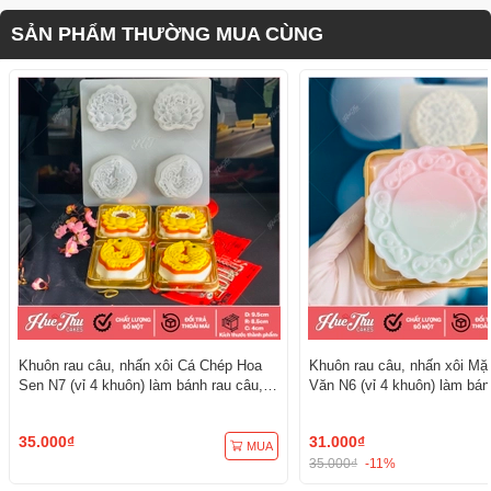
SẢN PHẨM THƯỜNG MUA CÙNG
Khuôn rau câu, nhấn xôi Cá Chép Hoa
Khuôn rau câu, nhấn xôi Mặ
Sen N7 (vỉ 4 khuôn) làm bánh rau câu,
Văn N6 (vỉ 4 khuôn) làm bán
ép xôi
ép xôi
35.000₫
31.000₫
MUA
35.000₫
-11%