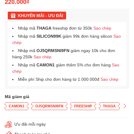
220.000₫
KHUYẾN MÃI - ƯU ĐÃI
Nhập mã
THAGA
freeship đơn từ 350k
Sao chép
Nhập mã
SILICON99K
giảm 99k đơn hàng silicon
Sao
chép
Nhập mã
OJ5QRMSNI9FN
giảm ngay 10k cho đơn
hàng 250k
Sao chép
Nhập mã
CAMON1
giảm thêm 5% cho đơn hàng
Sao
chép
Miễn phí Ship cho đơn hàng từ 1.000.000đ
Sao chép
Mã giảm giá
CAMON1
OJ5QRMSNI9FN
FREESHIP
THAGA
Ưu đãi mỗi ngày