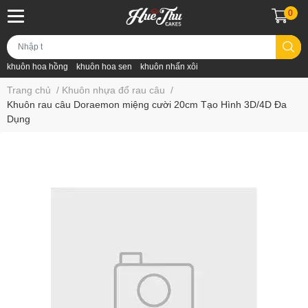
0
khuôn hoa hồng
khuôn hoa sen
khuôn nhấn xôi
Trang chủ
/
Khuôn nhựa đổ rau câu
/
Khuôn rau câu Doraemon miệng cười 20cm Tạo Hình 3D/4D Đa
Dụng