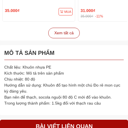
ép xôi
ép xôi
35.000₫
31.000₫
MUA
35.000₫
-11%
Xem tất cả
MÔ TẢ SẢN PHẨM
Chất liệu: Khuôn nhựa PE
Kích thước: Mô tả trên sản phẩm
Chịu nhiệt: 80 độ
Hướng dẫn sử dụng: Khuôn đổ tạo hình một chú Đo rê mon cực
kỳ đáng yêu.
Bạn nên để thạch, socola nguội 80 độ C mới đổ vào khuôn.
Trong lượng thành phẩm: 1.5kg đối với thạch rau câu
BÀI VIẾT LIÊN QUAN