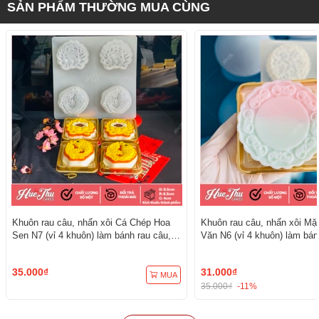
SẢN PHẨM THƯỜNG MUA CÙNG
Khuôn rau câu, nhấn xôi Cá Chép Hoa
Khuôn rau câu, nhấn xôi Mặ
Sen N7 (vỉ 4 khuôn) làm bánh rau câu,
Văn N6 (vỉ 4 khuôn) làm bán
ép xôi
ép xôi
35.000₫
31.000₫
MUA
35.000₫
-11%