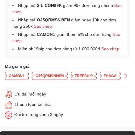
Nhập mã
SILICON99K
giảm 99k đơn hàng silicon
Sao
chép
Nhập mã
OJ5QRMSNI9FN
giảm ngay 10k cho đơn
hàng 250k
Sao chép
Nhập mã
CAMON1
giảm thêm 5% cho đơn hàng
Sao
chép
Miễn phí Ship cho đơn hàng từ 1.000.000đ
Sao chép
Mã giảm giá
CAMON1
OJ5QRMSNI9FN
FREESHIP
THAGA
Ưu đãi mỗi ngày
Thanh toán tại nhà
Đổi trả trong vòng 3 ngày