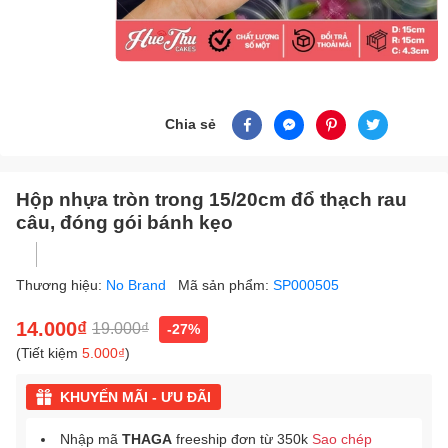
Chia sẻ
Hộp nhựa tròn trong 15/20cm đổ thạch rau
câu, đóng gói bánh kẹo
Thương hiệu:
No Brand
Mã sản phẩm:
SP000505
14.000₫
19.000₫
-27%
(Tiết kiệm
5.000₫
)
KHUYẾN MÃI - ƯU ĐÃI
Nhập mã
THAGA
freeship đơn từ 350k
Sao chép