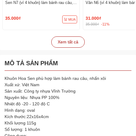
Sen N7 (vỉ 4 khuôn) làm bánh rau câu,
Văn N6 (vỉ 4 khuôn) làm bán
ép xôi
ép xôi
35.000₫
31.000₫
MUA
35.000₫
-11%
Xem tất cả
MÔ TẢ SẢN PHẨM
Khuôn Hoa Sen phù hợp làm bánh rau câu, nhấn xôi
Xuất xứ: Việt Nam
Sản xuất: Công ty nhựa Vĩnh Trường
Nguyên liệu: Nhựa PP 100%
Nhiệt độ -20 - 120 độ C
Hình dạng: oval
Kích thước:22x16x4cm
Khối lượng 115g
Số lượng: 1 khuôn
Công dụng: