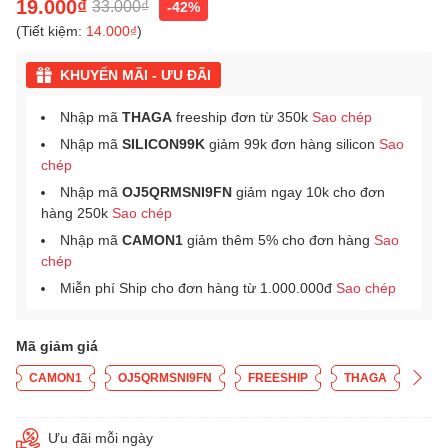
19.000₫
33.000₫
-42%
(Tiết kiệm:
14.000₫
)
KHUYẾN MÃI - ƯU ĐÃI
Nhập mã
THAGA
freeship đơn từ 350k
Sao chép
Nhập mã
SILICON99K
giảm 99k đơn hàng silicon
Sao
chép
Nhập mã
OJ5QRMSNI9FN
giảm ngay 10k cho đơn
hàng 250k
Sao chép
Nhập mã
CAMON1
giảm thêm 5% cho đơn hàng
Sao
chép
Miễn phí Ship cho đơn hàng từ 1.000.000đ
Sao chép
Mã giảm giá
CAMON1
OJ5QRMSNI9FN
FREESHIP
THAGA
Ưu đãi mỗi ngày