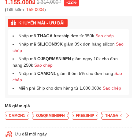
1.155.000₫
1.314.000₫
-12%
(Tiết kiệm:
159.000₫
)
KHUYẾN MÃI - ƯU ĐÃI
Nhập mã
THAGA
freeship đơn từ 350k
Sao chép
Nhập mã
SILICON99K
giảm 99k đơn hàng silicon
Sao
chép
Nhập mã
OJ5QRMSNI9FN
giảm ngay 10k cho đơn
hàng 250k
Sao chép
Nhập mã
CAMON1
giảm thêm 5% cho đơn hàng
Sao
chép
Miễn phí Ship cho đơn hàng từ 1.000.000đ
Sao chép
Mã giảm giá
CAMON1
OJ5QRMSNI9FN
FREESHIP
THAGA
Ưu đãi mỗi ngày