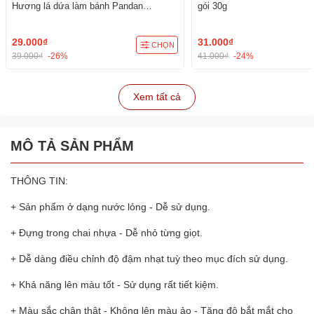
Hương lá dứa làm bánh Pandan
gói 30g
Pastenm
29.000₫
31.000₫
CHỌN
39.000₫
-26%
41.000₫
-24%
Xem tất cả
MÔ TẢ SẢN PHẨM
THÔNG TIN:
+ Sản phẩm ở dạng nước lỏng - Dễ sử dụng.
+ Đựng trong chai nhựa - Dễ nhỏ từng giọt.
+ Dễ dàng điều chỉnh độ đậm nhạt tuỳ theo mục đích sử dụng.
+ Khả năng lên màu tốt - Sử dụng rất tiết kiệm.
+ Màu sắc chân thật - Không lên màu ảo - Tăng độ bắt mắt cho