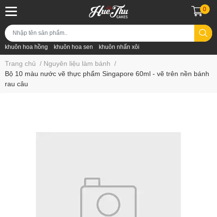
0
khuôn hoa hồng
khuôn hoa sen
khuôn nhấn xôi
Trang chủ
/
Nguyên liệu làm bánh
/
Bộ 10 màu nước vẽ thực phẩm Singapore 60ml - vẽ trên nền bánh
rau câu