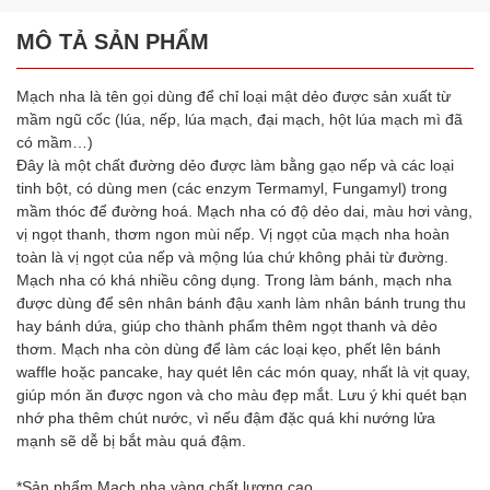
MÔ TẢ SẢN PHẨM
Mạch nha là tên gọi dùng để chỉ loại mật dẻo được sản xuất từ
mầm ngũ cốc (lúa, nếp, lúa mạch, đại mạch, hột lúa mạch mì đã
có mầm…)
Đây là một chất đường dẻo được làm bằng gạo nếp và các loại
tinh bột, có dùng men (các enzym Termamyl, Fungamyl) trong
mầm thóc để đường hoá. Mạch nha có độ dẻo dai, màu hơi vàng,
vị ngọt thanh, thơm ngon mùi nếp. Vị ngọt của mạch nha hoàn
toàn là vị ngọt của nếp và mộng lúa chứ không phải từ đường.
Mạch nha có khá nhiều công dụng. Trong làm bánh, mạch nha
được dùng để sên nhân bánh đậu xanh làm nhân bánh trung thu
hay bánh dứa, giúp cho thành phẩm thêm ngọt thanh và dẻo
thơm. Mạch nha còn dùng để làm các loại kẹo, phết lên bánh
waffle hoặc pancake, hay quét lên các món quay, nhất là vịt quay,
giúp món ăn được ngon và cho màu đẹp mắt. Lưu ý khi quét bạn
nhớ pha thêm chút nước, vì nếu đậm đặc quá khi nướng lửa
mạnh sẽ dễ bị bắt màu quá đậm.
*Sản phẩm Mạch nha vàng chất lượng cao