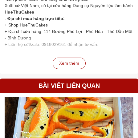
Xuất xứ Việt Nam, có tại cửa hàng Dụng cụ Nguyên liệu làm bánh
HueThuCakes
- Địa chỉ mua hàng trực tiếp:
+ Shop HueThuCakes
+ Địa chỉ cửa hàng: 114 Đường Phú Lợi - Phú Hòa - Thủ Dầu Một
- Bình Dương
+ Liên hệ sđt/zalo: 0918029161 để nhận tư vấn.
Xem thêm
BÀI VIẾT LIÊN QUAN