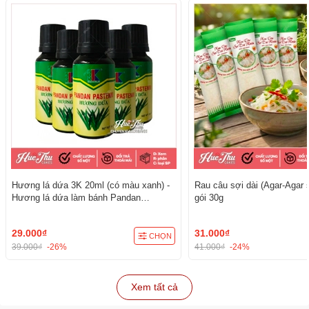
Hương lá dứa 3K 20ml (có màu xanh) -
Rau câu sợi dài (Agar-Agar s
Hương lá dứa làm bánh Pandan
gói 30g
Pastenm
29.000₫
31.000₫
CHỌN
39.000₫
-26%
41.000₫
-24%
Xem tất cả