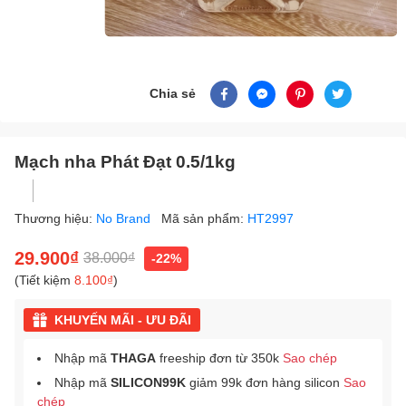
Chia sẻ
Mạch nha Phát Đạt 0.5/1kg
Thương hiệu:
No Brand
Mã sản phẩm:
HT2997
29.900₫
38.000₫
-22%
(Tiết kiệm
8.100₫
)
KHUYẾN MÃI - ƯU ĐÃI
Nhập mã
THAGA
freeship đơn từ 350k
Sao chép
Nhập mã
SILICON99K
giảm 99k đơn hàng silicon
Sao
chép