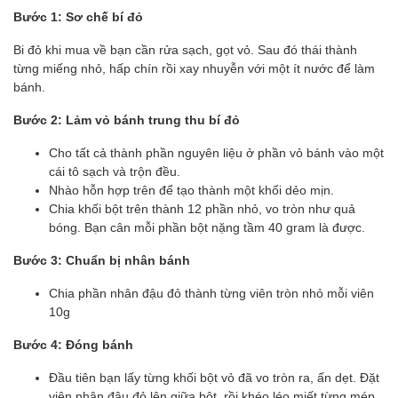
Bước 1: Sơ chế bí đỏ
Bi đỏ khi mua về bạn cần rửa sạch, gọt vỏ. Sau đó thái thành
từng miếng nhỏ, hấp chín rồi xay nhuyễn với một ít nước để làm
bánh.
Bước 2: Lảm vỏ bánh trung thu bí đỏ
Cho tất cả thành phần nguyên liệu ở phần vỏ bánh vào một
cái tô sạch và trộn đều.
Nhào hỗn hợp trên để tạo thành một khối dẻo mịn.
Chia khối bột trên thành 12 phần nhỏ, vo tròn như quả
bóng. Bạn cân mỗi phần bột nặng tầm 40 gram là được.
Bước 3: Chuẩn bị nhân bánh
Chia phần nhân đậu đỏ thành từng viên tròn nhỏ mỗi viên
10g
Bước 4: Đóng bánh
Đầu tiên bạn lấy từng khối bột vỏ đã vo tròn ra, ấn dẹt. Đặt
viên nhân đậu đỏ lên giữa bột, rồi khéo léo miết từng mép