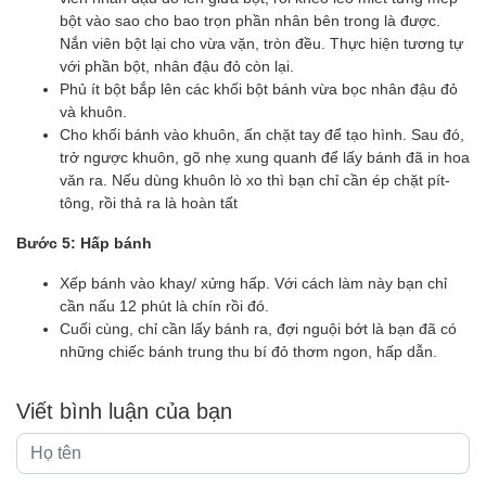
bột vào sao cho bao trọn phần nhân bên trong là được.
Nắn viên bột lại cho vừa vặn, tròn đều. Thực hiện tương tự
với phần bột, nhân đậu đỏ còn lại.
Phủ ít bột bắp lên các khối bột bánh vừa bọc nhân đậu đỏ
và khuôn.
Cho khối bánh vào khuôn, ấn chặt tay để tạo hình. Sau đó,
trở ngược khuôn, gõ nhẹ xung quanh để lấy bánh đã in hoa
văn ra. Nếu dùng khuôn lò xo thì bạn chỉ cần ép chặt pít-
tông, rồi thả ra là hoàn tất
Bước 5: Hấp bánh
Xếp bánh vào khay/ xửng hấp. Với cách làm này bạn chỉ
cần nấu 12 phút là chín rồi đó.
Cuối cùng, chỉ cần lấy bánh ra, đợi nguội bớt là bạn đã có
những chiếc bánh trung thu bí đỏ thơm ngon, hấp dẫn.
Viết bình luận của bạn