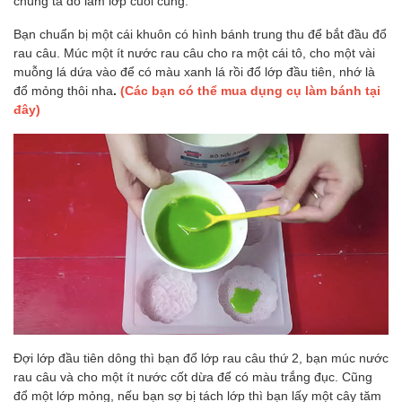
chúng ta đổ làm lớp cuối cùng.
Bạn chuẩn bị một cái khuôn có hình bánh trung thu để bắt đầu đổ
rau câu. Múc một ít nước rau câu cho ra một cái tô, cho một vài
muỗng lá dứa vào để có màu xanh lá rồi đổ lớp đầu tiên, nhớ là
đổ mỏng thôi nha
.
(C
ác bạn có thể mua dụng cụ làm bánh tại
đây
)
Đợi lớp đầu tiên dông thì bạn đổ lớp rau câu thứ 2, bạn múc nước
rau câu và cho một ít nước cốt dừa để có màu trắng đục. Cũng
đổ một lớp mỏng, nếu bạn sợ bị tách lớp thì bạn lấy một cây tăm