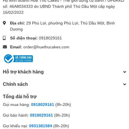
Hộ kinh doanh Huệ Thu Cakes - Thế giới dụng cụ bánh / GPĐKKD
số: 46A8034333 do UBND Thành phố Thủ Dầu Một cấp ngày
16/02/2022
Địa chỉ:
29 Phú Lợi, phường Phú Lợi, Thủ Dầu Một, Bình
Dương
Số điện thoại:
0918029161
Email:
order@huethucakes.com
Hỗ trợ khách hàng
Chính sách
Tổng đài hỗ trợ
Gọi mua hàng:
0918029161
(8h-20h)
Gọi bảo hành:
0918029161
(8h-20h)
Gọi khiếu nại:
0931381584
(8h-20h)