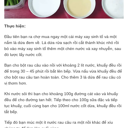
Thực hiện:
Đầu tiên bạn ra chợ mua ngay một cái máy xay sinh tố và một
nắm lá dứa đem về. Lá dứa rửa sạch rồi cắt thành khúc nhỏ rồi
bỏ vào máy xay sinh tố thêm một chén nước và xay nhuyễn, sau
đó lược lấy nước cốt.
Bạn cho bột rau câu vào nồi với khoảng 2 lít nước, khuấy đều rồi
để trong 30 – 45 phút rồi bắt lên bếp. Vừa nấu vừa khuấy đều để
cho bột rau câu tan hoàn toàn. Cho thêm 3 lá dứa để rau câu có
vị thơm hơn.
Khi nước sôi thì bạn cho khoảng 100g đường cát vào và khuấy
đều để cho đường tan hết. Tiếp theo cho 100g sữa đặc và tiếp
tục khuấy, cuối cùng bạn cho 100ml nước cốt dừa, khuấy đều rồi
tắt bếp.
Tiếp đó bạn múc một ít nước rau câu ra một nồi khác để xíu