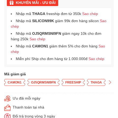
KHUYẾN MÃI - ƯU ĐÃI
Nhập mã
THAGA
freeship đơn từ 350k
Sao chép
Nhập mã
SILICON99K
giảm 99k đơn hàng silicon
Sao
chép
Nhập mã
OJ5QRMSNI9FN
giảm ngay 10k cho đơn
hàng 250k
Sao chép
Nhập mã
CAMON1
giảm thêm 5% cho đơn hàng
Sao
chép
Miễn phí Ship cho đơn hàng từ 1.000.000đ
Sao chép
Mã giảm giá
CAMON1
OJ5QRMSNI9FN
FREESHIP
THAGA
Ưu đãi mỗi ngày
Thanh toán tại nhà
Đổi trả trong vòng 3 ngày