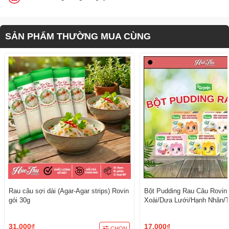
SẢN PHẨM THƯỜNG MUA CÙNG
Rau câu sợi dài (Agar-Agar strips) Rovin
Bột Pudding Rau Câu Rovin
gói 30g
Xoài/Dưa Lưới/Hạnh Nhân/T
Đào
31.000₫
17.000₫
CHỌN