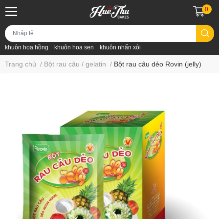
0
khuôn hoa hồng
khuôn hoa sen
khuôn nhấn xôi
Trang chủ
/
Bột rau câu / gelatin
/
Bột rau câu dẻo Rovin (jelly)