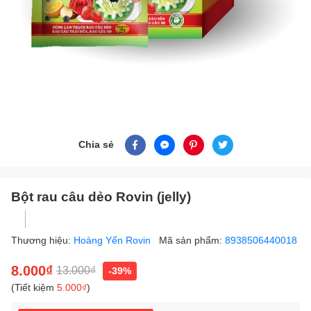
Chia sẻ
Bột rau câu dẻo Rovin (jelly)
Thương hiệu:
Hoàng Yến Rovin
Mã sản phẩm:
8938506440018
8.000₫
13.000₫
-39%
(Tiết kiệm
5.000₫
)