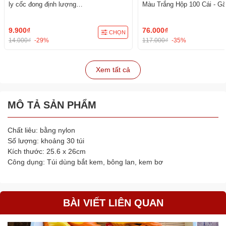
ly cốc đong định lượng
Màu Trắng Hộp 100 Cái - Gă
250/500/1000/2000/3000ml
trong thực phẩm, thẩm mỹ, 
9.900₫
76.000₫
CHỌN
14.000₫
-29%
117.000₫
-35%
Xem tất cả
MÔ TẢ SẢN PHẨM
Chất liêu: bằng nylon
Số lượng: khoảng 30 túi
Kích thước: 25.6 x 26cm
Công dụng: Túi dùng bắt kem, bông lan, kem bơ
BÀI VIẾT LIÊN QUAN