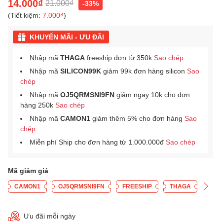
14.000₫
21.000₫
-33%
(Tiết kiệm:
7.000₫
)
KHUYẾN MÃI - ƯU ĐÃI
Nhập mã
THAGA
freeship đơn từ 350k
Sao chép
Nhập mã
SILICON99K
giảm 99k đơn hàng silicon
Sao
chép
Nhập mã
OJ5QRMSNI9FN
giảm ngay 10k cho đơn
hàng 250k
Sao chép
Nhập mã
CAMON1
giảm thêm 5% cho đơn hàng
Sao
chép
Miễn phí Ship cho đơn hàng từ 1.000.000đ
Sao chép
Mã giảm giá
CAMON1
OJ5QRMSNI9FN
FREESHIP
THAGA
Ưu đãi mỗi ngày