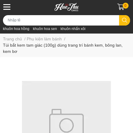
0
khuôn hoa hồng
khuôn hoa sen
khuôn nhấn xôi
Trang chủ
/
Phụ kiện làm bánh
/
Túi bắt kem tam giác (100g) dùng trang trí bánh kem, bông lan,
kem bơ