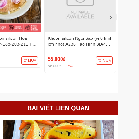
n silicon Hoa
Khuôn silicon Ngôi Sao (vỉ 8 hình
Khuôn s
7-188-203-211 Tạo
lớn nhỏ) A236 Tạo Hình 3D/4D
A232 (1
Đa Dụng
Đa Dụng
Đa Dụn
55.000₫
75.000
MUA
MUA
66.000₫
-17%
BÀI VIẾT LIÊN QUAN