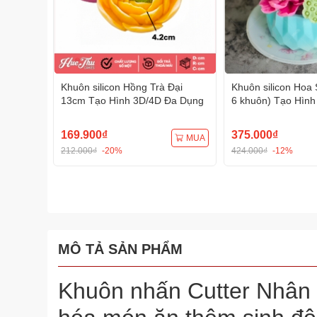
Khuôn silicon Hồng Trà Đại
Khuôn silicon Hoa 
13cm Tạo Hình 3D/4D Đa Dụng
6 khuôn) Tạo Hình
Dụng
169.900₫
375.000₫
MUA
212.000₫
-20%
424.000₫
-12%
MÔ TẢ SẢN PHẨM
Khuôn nhấn Cutter Nhân 