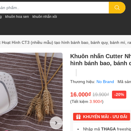
g
khuôn hoa sen
khuôn nhấn xôi
 Hoạt Hình CT3 (nhiều mẫu) tạo hình bánh bao, bánh quy, bánh mì, ra
Khuôn nhấn Cutter Nh
hình bánh bao, bánh q
Thương hiệu:
No Brand
Mã sả
16.000₫
19.900₫
-20%
(Tiết kiệm
3.900₫
)
KHUYẾN MÃI - ƯU ĐÃI
Nhập mã
THAGA
freeshi