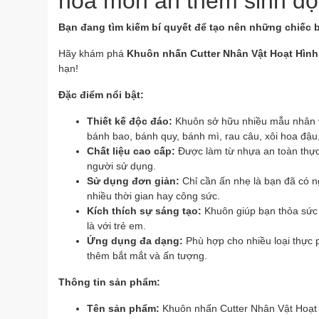
hóa món ăn thêm sinh độ
Bạn đang tìm kiếm bí quyết để tạo nên những chiếc 
Hãy khám phá
Khuôn nhấn Cutter Nhân Vật Hoạt Hình
hạn!
Đặc điểm nổi bật:
Thiết kế độc đáo:
Khuôn sở hữu nhiều mẫu nhân vậ
bánh bao, bánh quy, bánh mì, rau câu, xôi hoa đậu,.
Chất liệu cao cấp:
Được làm từ nhựa an toàn thực 
người sử dụng.
Sử dụng đơn giản:
Chỉ cần ấn nhẹ là bạn đã có 
nhiều thời gian hay công sức.
Kích thích sự sáng tạo:
Khuôn giúp bạn thỏa sức 
là với trẻ em.
Ứng dụng đa dạng:
Phù hợp cho nhiều loại thực p
thêm bắt mắt và ấn tượng.
Thông tin sản phẩm:
Tên sản phẩm:
Khuôn nhấn Cutter Nhân Vật Hoạt