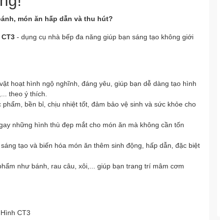
ng!
bánh, món ăn hấp dẫn và thu hút?
 CT3
- dụng cụ nhà bếp đa năng giúp bạn sáng tạo không giới
t hoạt hình ngộ nghĩnh, đáng yêu, giúp bạn dễ dàng tạo hình
.. theo ý thích.
phẩm, bền bỉ, chịu nhiệt tốt, đảm bảo vệ sinh và sức khỏe cho
ngay những hình thù đẹp mắt cho món ăn mà không cần tốn
sáng tạo và biến hóa món ăn thêm sinh động, hấp dẫn, đặc biệt
hẩm như bánh, rau câu, xôi,... giúp bạn trang trí mâm cơm
 Hình CT3