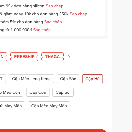
ảm 99k đơn hàng silicon
Sao chép
N
giảm ngay 10k cho đơn hàng 250k
Sao chép
thêm 5% cho đơn hàng
Sao chép
àng từ 1.000.000đ
Sao chép
FN
FREESHIP
THAGA
KT
Cặp Mèo Leng Keng
Cặp Sóc
Cặp Hổ
p Mèo Con
Cặp Cừu
Cặp Sói
úi May Mắn
Cặp Mèo May Mắn