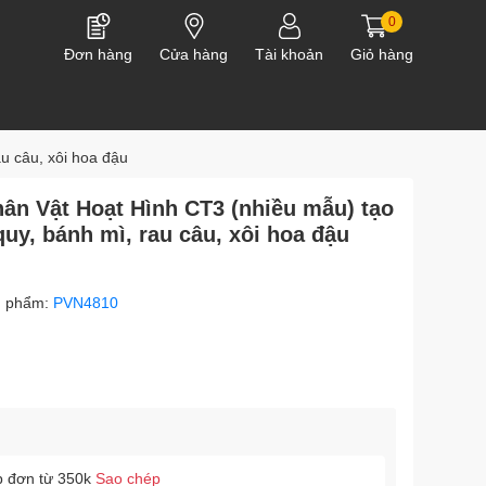
0
Đơn hàng
Cửa hàng
Tài khoản
Giỏ hàng
u câu, xôi hoa đậu
ân Vật Hoạt Hình CT3 (nhiều mẫu) tạo
uy, bánh mì, rau câu, xôi hoa đậu
n phẩm:
PVN4810
p đơn từ 350k
Sao chép