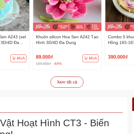
Sen A243 (set
Khuôn silicon Hoa Sen A242 Tạo
Combo 5 khuô
 3D/4D Đa
Hình 3D/4D Đa Dụng
Hồng 183-18
Hình 3D/4D 
89.000₫
390.000₫
MUA
MUA
159.000₫
-44%
Xem tất cả
Vật Hoạt Hình CT3 - Biến