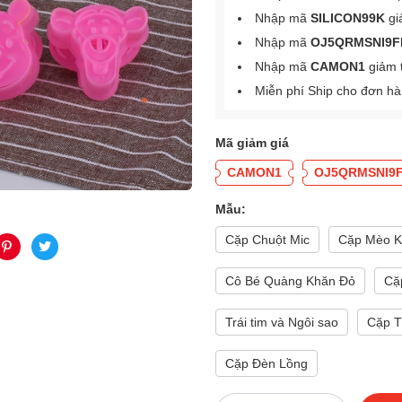
Nhập mã
SILICON99K
gi
Nhập mã
OJ5QRMSNI9F
Nhập mã
CAMON1
giảm 
Miễn phí Ship cho đơn h
Mã giảm giá
CAMON1
OJ5QRMSNI9
Mẫu:
Cặp Chuột Mic
Cặp Mèo 
Cô Bé Quàng Khăn Đỏ
Cặ
Trái tim và Ngôi sao
Cặp T
Cặp Đèn Lồng