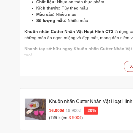
Chất liệu:
Nhựa an toàn thực phẩm
Kích thước:
Tùy theo mẫu
Màu sắc:
Nhiều màu
Số lượng mẫu:
Nhiều mẫu
Khuôn nhấn Cutter Nhân Vật Hoạt Hình CT3
là dụng cụ
những món ăn ngon miệng và đẹp mắt, mang đến niềm vui
Nhanh tay sở hữu ngay Khuôn nhấn Cutter Nhân Vật 
tạo!
X
Khuôn nhấn Cutter Nhân Vật Hoạt Hình 
quy, bánh mì, rau câu, xôi hoa đậu
16.000₫
19.900₫
-20%
(Tiết kiệm
3.900₫
)