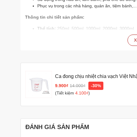
Phục vụ trong các nhà hàng, quán ăn, tiệm bánh,...
Thông tin chi tiết sản phẩm:
Thể tích:
250ml, 500ml, 1000ml, 2000ml, 3000ml
Chất liệu:
Nhựa an toàn
X
Màu sắc:
Trắng
Xuất xứ:
Việt Nhật
Hướng dẫn bảo quản:
Vệ sinh sạch sẽ sau mỗi lần sử dụng.
Ca đong chịu nhiệt chia vạch Việt Nhậ
Bảo quản nơi khô ráo, thoáng mát, tránh ánh nắng t
250/500/1000/2000/3000ml
9.900₫
14.000₫
-30%
(Tiết kiệm
4.100₫
)
ĐÁNH GIÁ SẢN PHẨM