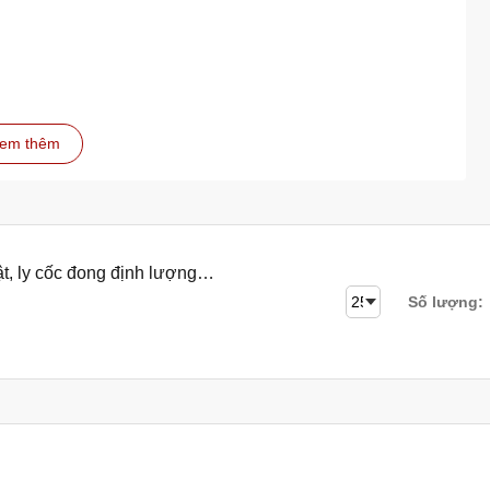
em thêm
t, ly cốc đong định lượng
rực tiếp.
Số lượng: