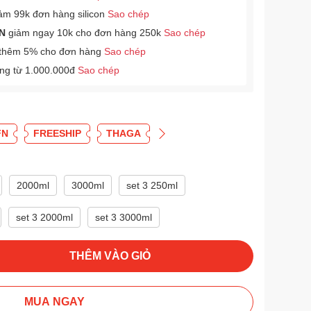
ảm 99k đơn hàng silicon
Sao chép
N
giảm ngay 10k cho đơn hàng 250k
Sao chép
thêm 5% cho đơn hàng
Sao chép
àng từ 1.000.000đ
Sao chép
FN
FREESHIP
THAGA
2000ml
3000ml
set 3 250ml
set 3 2000ml
set 3 3000ml
THÊM VÀO GIỎ
MUA NGAY