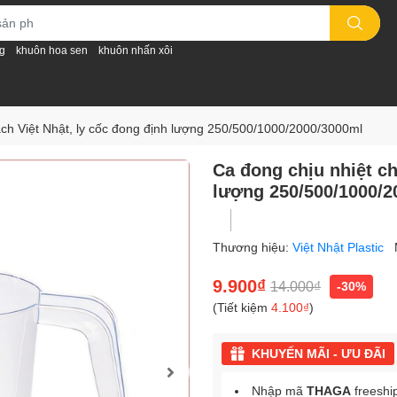
g
khuôn hoa sen
khuôn nhấn xôi
ạch Việt Nhật, ly cốc đong định lượng 250/500/1000/2000/3000ml
Ca đong chịu nhiệt ch
lượng 250/500/1000/2
Thương hiệu:
Việt Nhật Plastic
9.900₫
14.000₫
-30%
(Tiết kiệm
4.100₫
)
KHUYẾN MÃI - ƯU ĐÃI
Nhập mã
THAGA
freeshi