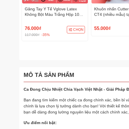
Găng Tay Y Tế Vglove Latex
Khuôn nhấn Cutter
Không Bột Màu Trắng Hộp 100
CT4 (nhiều mẫu) t
Cái - Găng tay dùng trong thực
bao, bánh quy, bán
phẩm, thẩm mỹ, công nghiệp
câu, xôi hoa đậu
76.000₫
55.000₫
CHỌN
117.000₫
-35%
MÔ TẢ SẢN PHẨM
Ca Đong Chịu Nhiệt Chia Vạch Việt Nhật - Giải Phá
Bạn đang tìm kiếm một chiếc ca đong chính xác, bền bỉ v
chính là lựa chọn lý tưởng dành cho bạn! Với thiết kế thô
bạn dễ dàng đong lường nguyên liệu một cách chính xác, t
Ưu điểm nổi bật: