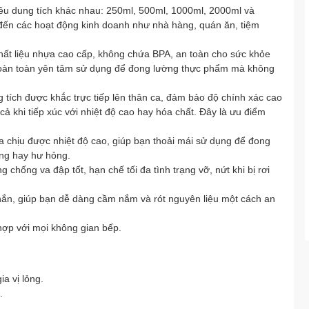
iều dung tích khác nhau: 250ml, 500ml, 1000ml, 2000ml và
đến các hoạt động kinh doanh như nhà hàng, quán ăn, tiệm
ất liệu nhựa cao cấp, không chứa BPA, an toàn cho sức khỏe
 hoàn toàn yên tâm sử dụng để đong lường thực phẩm mà không
 tích được khắc trực tiếp lên thân ca, đảm bảo độ chính xác cao
cả khi tiếp xúc với nhiệt độ cao hay hóa chất. Đây là ưu điểm
a chịu được nhiệt độ cao, giúp bạn thoải mái sử dụng để đong
ạng hay hư hỏng.
chống va đập tốt, hạn chế tối đa tình trạng vỡ, nứt khi bị rơi
hắn, giúp bạn dễ dàng cầm nắm và rót nguyên liệu một cách an
hợp với mọi không gian bếp.
a vị lỏng.
.