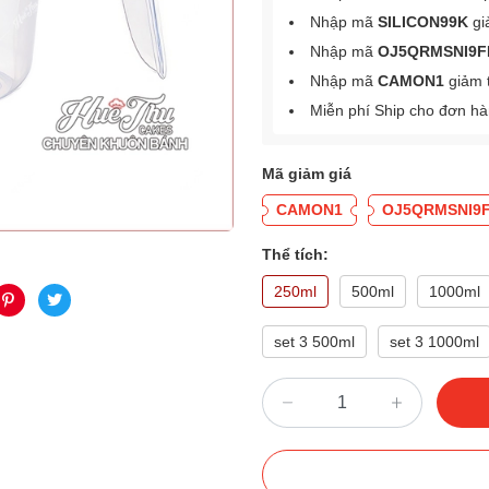
Nhập mã
SILICON99K
gi
Nhập mã
OJ5QRMSNI9F
Nhập mã
CAMON1
giảm 
Miễn phí Ship cho đơn h
Mã giảm giá
CAMON1
OJ5QRMSNI9
Thể tích:
250ml
500ml
1000ml
set 3 500ml
set 3 1000ml