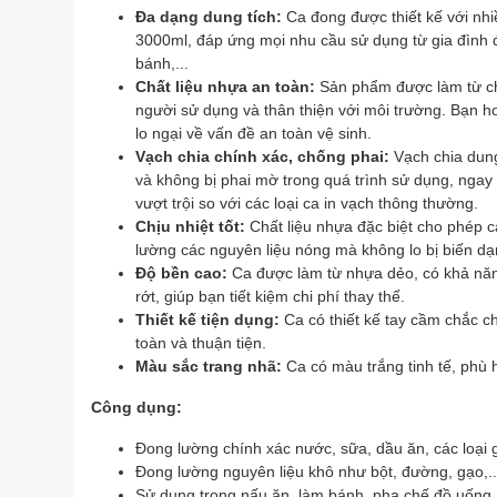
Đa dạng dung tích:
Ca đong được thiết kế với nh
3000ml, đáp ứng mọi nhu cầu sử dụng từ gia đình 
bánh,...
Chất liệu nhựa an toàn:
Sản phẩm được làm từ ch
người sử dụng và thân thiện với môi trường. Bạn
lo ngại về vấn đề an toàn vệ sinh.
Vạch chia chính xác, chống phai:
Vạch chia dung
và không bị phai mờ trong quá trình sử dụng, ngay 
vượt trội so với các loại ca in vạch thông thường.
Chịu nhiệt tốt:
Chất liệu nhựa đặc biệt cho phép c
lường các nguyên liệu nóng mà không lo bị biến d
Độ bền cao:
Ca được làm từ nhựa dẻo, có khả năng 
rớt, giúp bạn tiết kiệm chi phí thay thế.
Thiết kế tiện dụng:
Ca có thiết kế tay cầm chắc c
toàn và thuận tiện.
Màu sắc trang nhã:
Ca có màu trắng tinh tế, phù 
Công dụng:
Đong lường chính xác nước, sữa, dầu ăn, các loại gi
Đong lường nguyên liệu khô như bột, đường, gạo,..
Sử dụng trong nấu ăn, làm bánh, pha chế đồ uống.