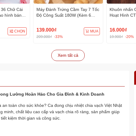
 36 Chữ Cái
Máy Đánh Trứng Cầm Tay 7 Tốc
Khuôn nhấn C
ạo hình bánh
Độ Công Suất 180W (Kèm 6
Hoạt Hình CT
h mì, rau
Que Trộn)
hình bánh ba
mì, rau câu, 
139.000₫
16.000₫
CHỌN
MUA
209.000₫
-33%
19.900₫
-20%
Xem tất cả
p Đong Lường Hoàn Hảo Cho Gia Đình & Kinh Doanh
à an toàn cho sức khỏe? Ca đong chịu nhiệt chia vạch Việt Nhật
ng minh, chất liệu cao cấp và vạch chia rõ ràng, sản phẩm giúp
iết kiệm thời gian và công sức.