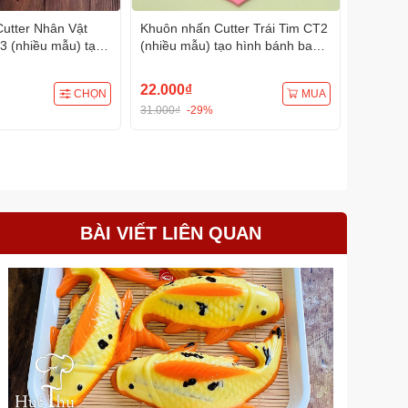
utter Nhân Vật
Khuôn nhấn Cutter Trái Tim CT2
Khuôn n
3 (nhiều mẫu) tạo
(nhiều mẫu) tạo hình bánh bao,
Nôi CT1
o, bánh quy, bánh
bánh quy, bánh mì, rau câu, xôi
bánh ba
xôi hoa đậu
hoa đậu
rau câu,
22.000₫
29.000
CHỌN
MUA
31.000₫
-29%
BÀI VIẾT LIÊN QUAN