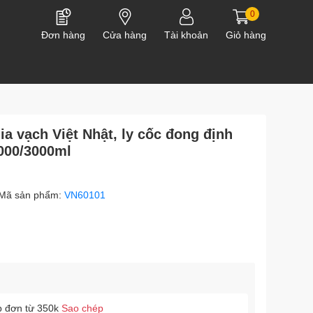
0
Đơn hàng
Cửa hàng
Tài khoản
Giỏ hàng
ia vạch Việt Nhật, ly cốc đong định
000/3000ml
Mã sản phẩm:
VN60101
p đơn từ 350k
Sao chép