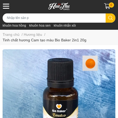
0
khuôn hoa hồng
khuôn hoa sen
khuôn nhấn xôi
Trang chủ
/
Hương liệu
/
Tinh chất hương Cam tạo màu Bio Baker 2in1 20g