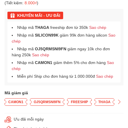
(Tiết kiệm:
8.000₫
)
KHUYẾN MÃI - ƯU ĐÃI
Nhập mã
THAGA
freeship đơn từ 350k
Sao chép
Nhập mã
SILICON99K
giảm 99k đơn hàng silicon
Sao
chép
Nhập mã
OJ5QRMSNI9FN
giảm ngay 10k cho đơn
hàng 250k
Sao chép
Nhập mã
CAMON1
giảm thêm 5% cho đơn hàng
Sao
chép
Miễn phí Ship cho đơn hàng từ 1.000.000đ
Sao chép
Mã giảm giá
CAMON1
OJ5QRMSNI9FN
FREESHIP
THAGA
Ưu đãi mỗi ngày