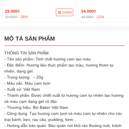
Pastenm
phẩm
29.000₫
34.000₫
CHỌN
39.000₫
-26%
43.000₫
-21%
MÔ TẢ SẢN PHẨM
THÔNG TIN SẢN PHẨM
- Tên sản phẩm: Tinh chất hương cam tạo màu
- Đặc điểm: Hương liệu thực phẩm tạo màu, hương thơm tự
nhiên, dạng gel.
- Trọng lượng: ~ 20g
- Màu sắc: Màu cam tươi
- Xuất xứ: Việt Nam
- Thành phần: Được chiết xuất từ hương cam tự nhiên tạo hương
và màu cam dạng gel cô đặc.
- Thương hiệu: Bio Baker Việt Nam
- Công dụng: Tạo hương cam tươi và màu cam tự nhiên cho các
loại bánh, kẹo, rau câu, pudding, kem...
- Hướng dẫn bảo quản: Bảo quản nơi khô ráo thoáng mát, tránh