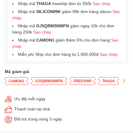
Nhập mã
THAGA
freeship đơn từ 350k
Sao chép
Nhập mã
SILICON99K
giảm 99k đơn hàng silicon
Sao
chép
Nhập mã
OJ5QRMSNI9FN
giảm ngay 10k cho đơn
hàng 250k
Sao chép
Nhập mã
CAMON1
giảm thêm 5% cho đơn hàng
Sao
chép
Miễn phí Ship cho đơn hàng từ 1.000.000đ
Sao chép
Mã giảm giá
CAMON1
OJ5QRMSNI9FN
FREESHIP
THAGA
Ưu đãi mỗi ngày
Thanh toán tại nhà
Đổi trả trong vòng 3 ngày