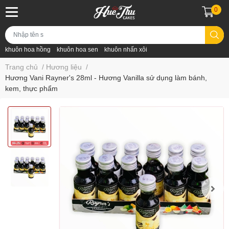
0
khuôn hoa hồng
khuôn hoa sen
khuôn nhấn xôi
Trang chủ
/
Hương liệu
/
Hương Vani Rayner's 28ml - Hương Vanilla sử dụng làm bánh,
kem, thực phẩm