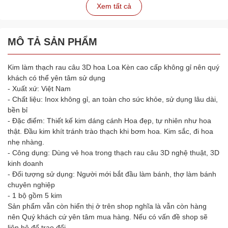
Xem tất cả
MÔ TẢ SẢN PHẨM
Kim làm thạch rau câu 3D hoa Loa Kèn cao cấp không gỉ nên quý
khách có thể yên tâm sử dụng
- Xuất xứ: Việt Nam
- Chất liệu: Inox không gỉ, an toàn cho sức khỏe, sử dụng lâu dài,
bền bỉ
- Đặc điểm: Thiết kế kim dáng cánh Hoa đẹp, tự nhiên như hoa
thật. Đầu kim khít tránh trào thạch khi bơm hoa. Kim sắc, đi hoa
nhẹ nhàng.
- Công dụng: Dùng vẻ hoa trong thạch rau câu 3D nghệ thuật, 3D
kinh doanh
- Đối tượng sử dụng: Người mới bắt đầu làm bánh, thợ làm bánh
chuyên nghiệp
- 1 bộ gồm 5 kim
Sản phẩm vẫn còn hiển thị ở trên shop nghĩa là vẫn còn hàng
nên Quý khách cứ yên tâm mua hàng. Nếu có vấn đề shop sẽ
liên hệ để trao đổi.