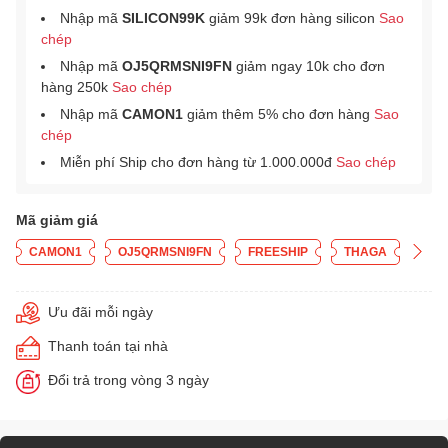
Nhập mã
SILICON99K
giảm 99k đơn hàng silicon
Sao
chép
Nhập mã
OJ5QRMSNI9FN
giảm ngay 10k cho đơn
hàng 250k
Sao chép
Nhập mã
CAMON1
giảm thêm 5% cho đơn hàng
Sao
chép
Miễn phí Ship cho đơn hàng từ 1.000.000đ
Sao chép
Mã giảm giá
CAMON1
OJ5QRMSNI9FN
FREESHIP
THAGA
Ưu đãi mỗi ngày
Thanh toán tại nhà
Đổi trả trong vòng 3 ngày