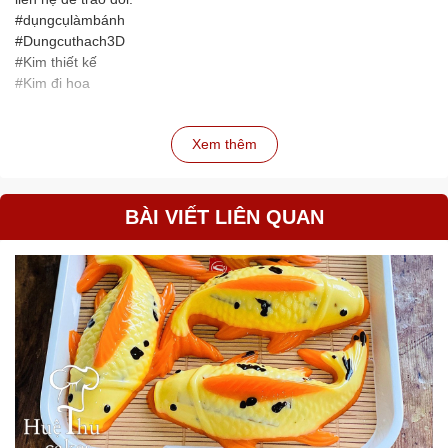
#dụngcụlàmbánh
#Dungcuthach3D
#Kim thiết kế
#Kim đi hoa
Xem thêm
BÀI VIẾT LIÊN QUAN