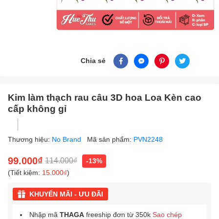
Chia sẻ
Kim làm thạch rau câu 3D hoa Loa Kèn cao
cấp không gỉ
Thương hiệu:
No Brand
Mã sản phẩm:
PVN2248
99.000₫
114.000₫
-13%
(Tiết kiệm:
15.000₫
)
KHUYẾN MÃI - ƯU ĐÃI
Nhập mã
THAGA
freeship đơn từ 350k
Sao chép