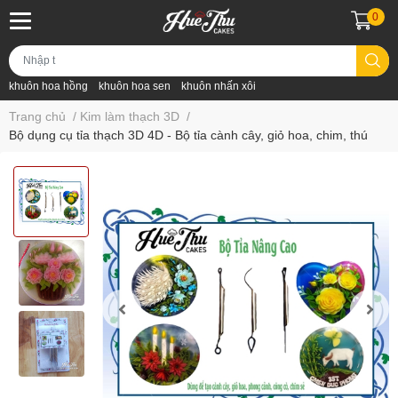
0
khuôn hoa hồng
khuôn hoa sen
khuôn nhấn xôi
Trang chủ
/
Kim làm thạch 3D
/
Bộ dụng cụ tỉa thạch 3D 4D - Bộ tỉa cành cây, giỏ hoa, chim, thú