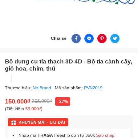
Chia sẻ
Bộ dụng cụ tỉa thạch 3D 4D - Bộ tỉa cành cây,
giỏ hoa, chim, thú
Thương hiệu:
No Brand
Mã sản phẩm:
PVN2019
150.000₫
205.000₫
-27%
(Tiết kiệm
55.000₫
)
KHUYẾN MÃI - ƯU ĐÃI
Nhập mã
THAGA
freeship đơn từ 350k
Sao chép