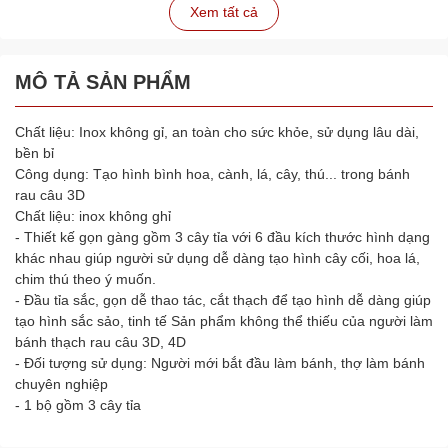
Xem tất cả
MÔ TẢ SẢN PHẨM
Chất liệu: Inox không gỉ, an toàn cho sức khỏe, sử dụng lâu dài,
bền bỉ
Công dụng: Tạo hình bình hoa, cành, lá, cây, thú... trong bánh
rau câu 3D
Chất liệu: inox không ghỉ
- Thiết kế gọn gàng gồm 3 cây tỉa với 6 đầu kích thước hình dạng
khác nhau giúp người sử dụng dễ dàng tạo hình cây cối, hoa lá,
chim thú theo ý muốn.
- Đầu tỉa sắc, gọn dễ thao tác, cắt thạch để tạo hình dễ dàng giúp
tạo hình sắc sảo, tinh tế Sản phẩm không thể thiếu của người làm
bánh thạch rau câu 3D, 4D
- Đối tượng sử dụng: Người mới bắt đầu làm bánh, thợ làm bánh
chuyên nghiệp
- 1 bộ gồm 3 cây tỉa