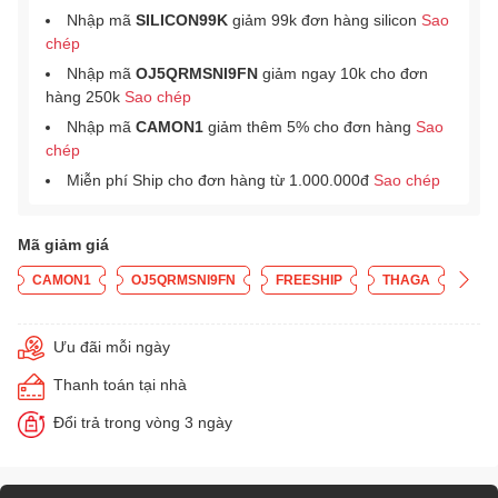
Nhập mã
SILICON99K
giảm 99k đơn hàng silicon
Sao
chép
Nhập mã
OJ5QRMSNI9FN
giảm ngay 10k cho đơn
hàng 250k
Sao chép
Nhập mã
CAMON1
giảm thêm 5% cho đơn hàng
Sao
chép
Miễn phí Ship cho đơn hàng từ 1.000.000đ
Sao chép
Mã giảm giá
CAMON1
OJ5QRMSNI9FN
FREESHIP
THAGA
Ưu đãi mỗi ngày
Thanh toán tại nhà
Đổi trả trong vòng 3 ngày