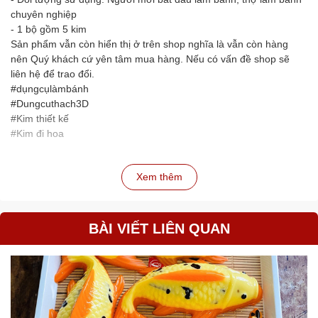
chuyên nghiệp
- 1 bộ gồm 5 kim
Sản phẩm vẫn còn hiển thị ở trên shop nghĩa là vẫn còn hàng
nên Quý khách cứ yên tâm mua hàng. Nếu có vấn đề shop sẽ
liên hệ để trao đổi.
#dụngcụlàmbánh
#Dungcuthach3D
#Kim thiết kế
#Kim đi hoa
Xem thêm
BÀI VIẾT LIÊN QUAN