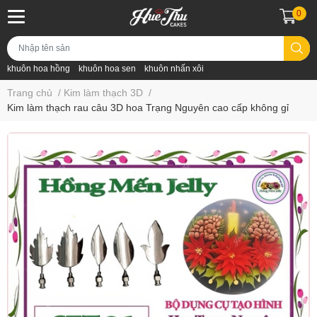
0
khuôn hoa hồng
khuôn hoa sen
khuôn nhấn xôi
Trang chủ
/
Kim làm thạch 3D
/
Kim làm thạch rau câu 3D hoa Trạng Nguyên cao cấp không gỉ