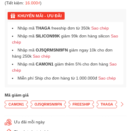
(Tiết kiệm:
16.000₫
)
KHUYẾN MÃI - ƯU ĐÃI
Nhập mã
THAGA
freeship đơn từ 350k
Sao chép
Nhập mã
SILICON99K
giảm 99k đơn hàng silicon
Sao
chép
Nhập mã
OJ5QRMSNI9FN
giảm ngay 10k cho đơn
hàng 250k
Sao chép
Nhập mã
CAMON1
giảm thêm 5% cho đơn hàng
Sao
chép
Miễn phí Ship cho đơn hàng từ 1.000.000đ
Sao chép
Mã giảm giá
CAMON1
OJ5QRMSNI9FN
FREESHIP
THAGA
Ưu đãi mỗi ngày