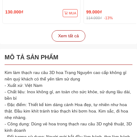
130.000₫
99.000₫
MUA
114.000₫
-13%
Xem tất cả
MÔ TẢ SẢN PHẨM
Kim làm thạch rau câu 3D hoa Trạng Nguyên cao cấp không gỉ
nên quý khách có thể yên tâm sử dụng
- Xuất xứ: Việt Nam
- Chất liệu: Inox không gỉ, an toàn cho sức khỏe, sử dụng lâu dài,
bền bỉ
- Đặc điểm: Thiết kế kim dáng cánh Hoa đẹp, tự nhiên như hoa
thật. Đầu kim khít tránh trào thạch khi bơm hoa. Kim sắc, đi hoa
nhẹ nhàng.
- Công dụng: Dùng vẻ hoa trong thạch rau câu 3D nghệ thuật, 3D
kinh doanh
- Đối tượng sử dụng: Người mới bắt đầu làm bánh, thợ làm bánh