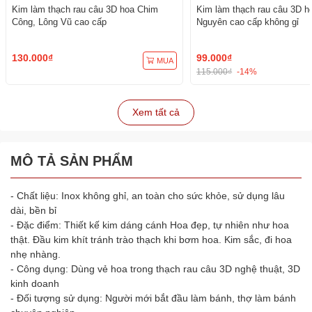
Kim làm thạch rau câu 3D hoa Chim
Kim làm thạch rau câu 3D h
Công, Lông Vũ cao cấp
Nguyên cao cấp không gỉ
130.000₫
99.000₫
MUA
115.000₫
-14%
Xem tất cả
MÔ TẢ SẢN PHẨM
- Chất liệu: Inox không ghỉ, an toàn cho sức khỏe, sử dụng lâu
dài, bền bỉ
- Đặc điểm: Thiết kế kim dáng cánh Hoa đẹp, tự nhiên như hoa
thật. Đầu kim khít tránh trào thạch khi bơm hoa. Kim sắc, đi hoa
nhẹ nhàng.
- Công dụng: Dùng vẻ hoa trong thạch rau câu 3D nghệ thuật, 3D
kinh doanh
- Đối tượng sử dụng: Người mới bắt đầu làm bánh, thợ làm bánh