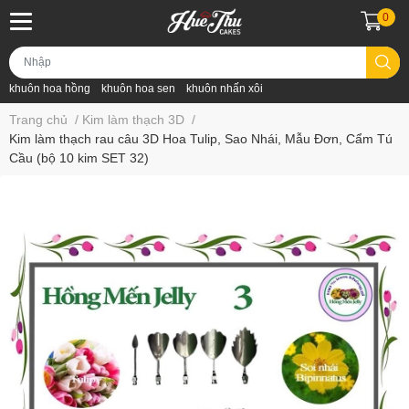
0
khuôn hoa hồng
khuôn hoa sen
khuôn nhấn xôi
Trang chủ
/
Kim làm thạch 3D
/
Kim làm thạch rau câu 3D Hoa Tulip, Sao Nhái, Mẫu Đơn, Cẩm Tú
Cầu (bộ 10 kim SET 32)