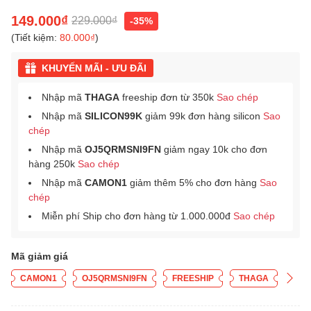
149.000₫
229.000₫
-35%
(Tiết kiệm:
80.000₫
)
KHUYẾN MÃI - ƯU ĐÃI
Nhập mã
THAGA
freeship đơn từ 350k
Sao chép
Nhập mã
SILICON99K
giảm 99k đơn hàng silicon
Sao
chép
Nhập mã
OJ5QRMSNI9FN
giảm ngay 10k cho đơn
hàng 250k
Sao chép
Nhập mã
CAMON1
giảm thêm 5% cho đơn hàng
Sao
chép
Miễn phí Ship cho đơn hàng từ 1.000.000đ
Sao chép
Mã giảm giá
CAMON1
OJ5QRMSNI9FN
FREESHIP
THAGA