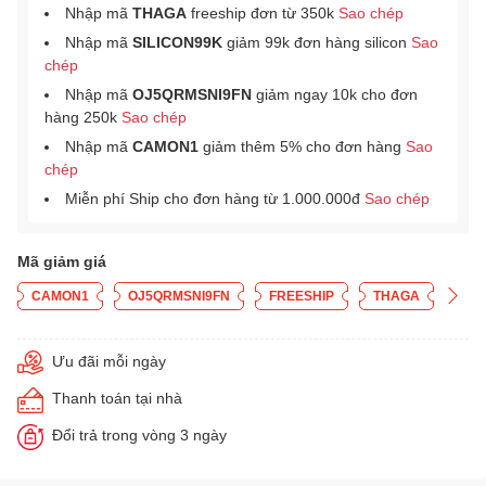
Nhập mã
THAGA
freeship đơn từ 350k
Sao chép
Nhập mã
SILICON99K
giảm 99k đơn hàng silicon
Sao
chép
Nhập mã
OJ5QRMSNI9FN
giảm ngay 10k cho đơn
hàng 250k
Sao chép
Nhập mã
CAMON1
giảm thêm 5% cho đơn hàng
Sao
chép
Miễn phí Ship cho đơn hàng từ 1.000.000đ
Sao chép
Mã giảm giá
CAMON1
OJ5QRMSNI9FN
FREESHIP
THAGA
Ưu đãi mỗi ngày
Thanh toán tại nhà
Đổi trả trong vòng 3 ngày