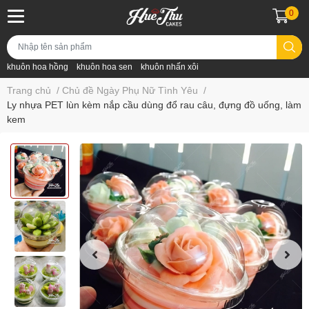
0
khuôn hoa hồng
khuôn hoa sen
khuôn nhấn xôi
Trang chủ
/
Chủ đề Ngày Phụ Nữ Tình Yêu
/
Ly nhựa PET lùn kèm nắp cầu dùng đổ rau câu, đựng đồ uống, làm
kem