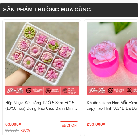
SẢN PHẨM THƯỜNG MUA CÙNG
Hộp Nhựa Đế Trắng 12 Ô 5.3cm HC15
Khuôn silicon Hoa Mẫu Đơn
(10/50 hộp) Đựng Rau Câu, Bánh Mini,
cặp) Tạo Hình 3D/4D Đa Dụ
Xôi, Cup Set Tiện Dụng
69.000₫
299.000₫
CHỌN
99.000₫
-30%