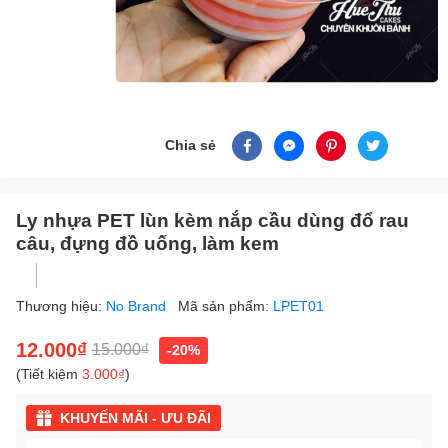
Chia sẻ
Ly nhựa PET lùn kèm nắp cầu dùng đổ rau
câu, đựng đồ uống, làm kem
Thương hiệu:
No Brand
Mã sản phẩm:
LPET01
12.000₫
15.000₫
-20%
(Tiết kiệm
3.000₫
)
KHUYẾN MÃI - ƯU ĐÃI