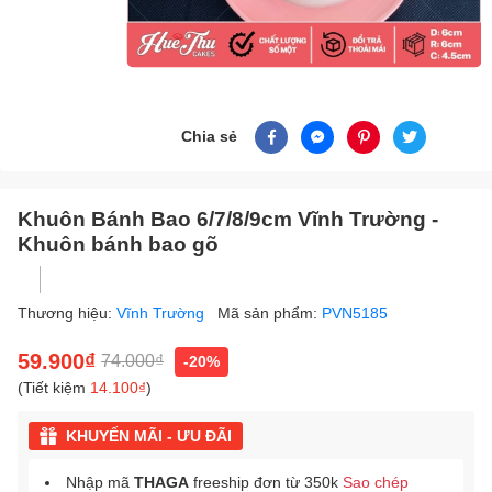
Chia sẻ
Khuôn Bánh Bao 6/7/8/9cm Vĩnh Trường -
Khuôn bánh bao gõ
Thương hiệu:
Vĩnh Trường
Mã sản phẩm:
PVN5185
59.900₫
74.000₫
-20%
(Tiết kiệm
14.100₫
)
KHUYẾN MÃI - ƯU ĐÃI
Nhập mã
THAGA
freeship đơn từ 350k
Sao chép