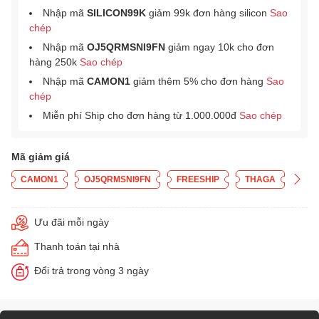
Nhập mã
SILICON99K
giảm 99k đơn hàng silicon
Sao
chép
Nhập mã
OJ5QRMSNI9FN
giảm ngay 10k cho đơn
hàng 250k
Sao chép
Nhập mã
CAMON1
giảm thêm 5% cho đơn hàng
Sao
chép
Miễn phí Ship cho đơn hàng từ 1.000.000đ
Sao chép
Mã giảm giá
CAMON1
OJ5QRMSNI9FN
FREESHIP
THAGA
Ưu đãi mỗi ngày
Thanh toán tại nhà
Đổi trả trong vòng 3 ngày