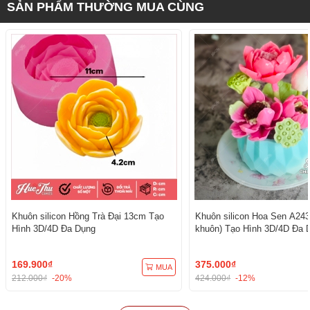
SẢN PHẨM THƯỜNG MUA CÙNG
Khuôn silicon Hồng Trà Đại 13cm Tạo
Khuôn silicon Hoa Sen A243
Hình 3D/4D Đa Dụng
khuôn) Tạo Hình 3D/4D Đa 
169.900₫
375.000₫
MUA
212.000₫
-20%
424.000₫
-12%