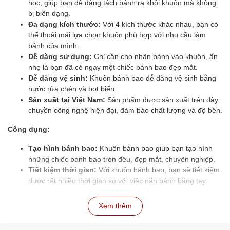
học, giúp bạn dễ dàng tách bánh ra khỏi khuôn mà không
bị biến dạng.
Đa dạng kích thước:
Với 4 kích thước khác nhau, bạn có
thể thoải mái lựa chọn khuôn phù hợp với nhu cầu làm
bánh của mình.
Dễ dàng sử dụng:
Chỉ cần cho nhân bánh vào khuôn, ấn
nhẹ là bạn đã có ngay một chiếc bánh bao đẹp mắt.
Dễ dàng vệ sinh:
Khuôn bánh bao dễ dàng vệ sinh bằng
nước rửa chén và bọt biển.
Sản xuất tại Việt Nam:
Sản phẩm được sản xuất trên dây
chuyền công nghệ hiện đại, đảm bảo chất lượng và độ bền.
Công dụng:
Tạo hình bánh bao:
Khuôn bánh bao giúp bạn tạo hình
những chiếc bánh bao tròn đều, đẹp mắt, chuyên nghiệp.
Tiết kiệm thời gian:
Với khuôn bánh bao, bạn sẽ tiết kiệm
được rất nhiều thời gian so với việc nặn bánh bằng tay.
Tăng tính thẩm mỹ:
Những chiếc bánh bao được tạo hình
bằng khuôn sẽ tăng thêm tính thẩm mỹ cho mâm cơm gia
Xem thêm
đình.