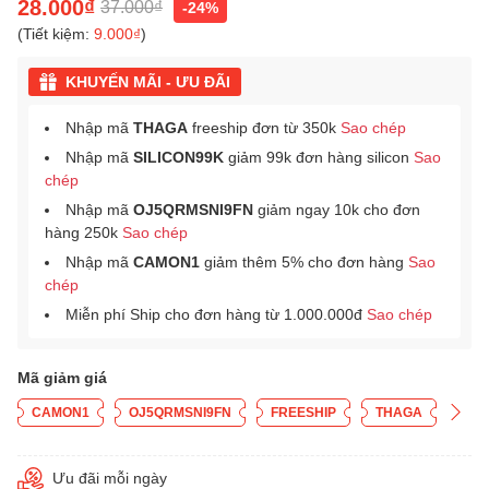
28.000₫
37.000₫
-24%
(Tiết kiệm:
9.000₫
)
KHUYẾN MÃI - ƯU ĐÃI
Nhập mã
THAGA
freeship đơn từ 350k
Sao chép
Nhập mã
SILICON99K
giảm 99k đơn hàng silicon
Sao
chép
Nhập mã
OJ5QRMSNI9FN
giảm ngay 10k cho đơn
hàng 250k
Sao chép
Nhập mã
CAMON1
giảm thêm 5% cho đơn hàng
Sao
chép
Miễn phí Ship cho đơn hàng từ 1.000.000đ
Sao chép
Mã giảm giá
CAMON1
OJ5QRMSNI9FN
FREESHIP
THAGA
Ưu đãi mỗi ngày