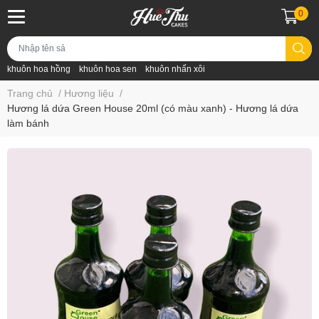
0
khuôn hoa hồng
khuôn hoa sen
khuôn nhấn xôi
Trang chủ
/
Hương liệu
/
Hương lá dứa Green House 20ml (có màu xanh) - Hương lá dứa
làm bánh