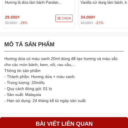
Hương lá dứa làm bánh Pandan
Vanilla sử dụng làm bánh, 
Pastenm
phẩm
29.000₫
34.000₫
CHỌN
39.000₫
-26%
43.000₫
-21%
MÔ TẢ SẢN PHẨM
Hương dứa có màu xanh 20ml dùng để tạo hương và màu sắc
cho các món bánh, kem, xôi, rau câu,...
Thông tin sản phẩm
- Thành phần: Hương dứa + màu xanh.
- Trọng lượng: 20ml/lọ
- Quy cách đóng gói: 01 lọ
- Sản xuất: Malaysia
- Hạn sử dụng: 24 tháng kể từ ngày sản xuất.
BÀI VIẾT LIÊN QUAN