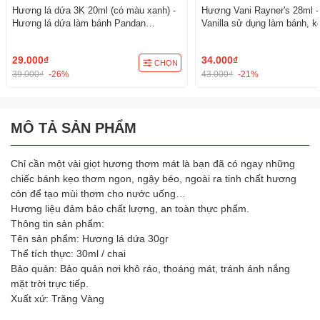
Hương lá dứa 3K 20ml (có màu xanh) -
Hương Vani Rayner's 28ml 
Hương lá dứa làm bánh Pandan
Vanilla sử dụng làm bánh, 
Pastenm
phẩm
29.000₫
34.000₫
CHỌN
39.000₫
-26%
43.000₫
-21%
MÔ TẢ SẢN PHẨM
Chỉ cần một vài giọt hương thơm mát là bạn đã có ngay những
chiếc bánh kẹo thơm ngon, ngậy béo, ngoài ra tinh chất hương
còn để tạo mùi thơm cho nước uống…
Hương liệu đảm bảo chất lượng, an toàn thực phẩm.
Thông tin sản phẩm:
Tên sản phẩm: Hương lá dứa 30gr
Thể tích thực: 30ml / chai
Bảo quản: Bảo quản nơi khô ráo, thoáng mát, tránh ánh nắng
mặt trời trực tiếp.
Xuất xứ: Trăng Vàng