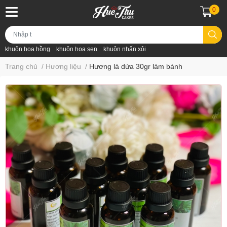
0
khuôn hoa hồng
khuôn hoa sen
khuôn nhấn xôi
Trang chủ
/
Hương liệu
/
Hương lá dứa 30gr làm bánh