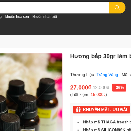
g
khuôn hoa sen
khuôn nhấn xôi
Hương bắp 30gr làm 
Thương hiệu:
Trăng Vàng
Mã s
27.000₫
42.000₫
-36%
(Tiết kiệm:
15.000₫
)
KHUYẾN MÃI - ƯU ĐÃI
Nhập mã
THAGA
freeshi
Nhập mã
SILICON99K
gi