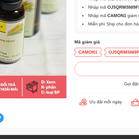
Nhập mã
OJ5QRMSNI9F
Nhập mã
CAMON1
giảm 
Miễn phí Ship cho đơn h
Mã giảm giá
CAMON1
OJ5QRMSNI9
Gọi đặ
Ưu đãi mỗi ngày