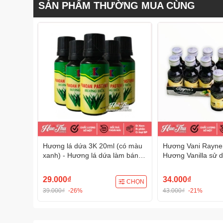
SẢN PHẨM THƯỜNG MUA CÙNG
Hương lá dứa 3K 20ml (có màu
Hương Vani Rayner
xanh) - Hương lá dứa làm bánh
Hương Vanilla sử 
Pandan Pastenm
bánh, kem, thực 
29.000₫
34.000₫
CHỌN
39.000₫
-26%
43.000₫
-21%