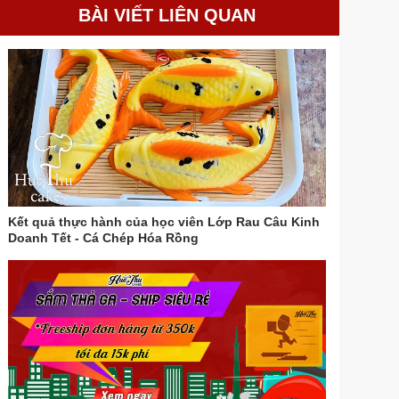
BÀI VIẾT LIÊN QUAN
Kết quả thực hành của học viên Lớp Rau Câu Kinh
Doanh Tết - Cá Chép Hóa Rồng