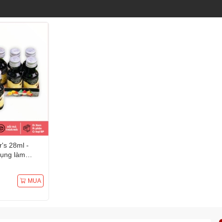
's 28ml -
dụng làm
phẩm
MUA