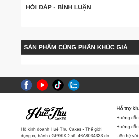
HỎI ĐÁP - BÌNH LUẬN
SẢN PHẨM CÙNG PHÂN KHÚC GIÁ
Hỗ trợ k
Hướng dẫn
Hướng dẫn 
Hộ kinh doanh Huệ Thu Cakes - Thế giới
dụng cụ bánh / GPĐKKD số: 46A8034333 do
Liên hệ với