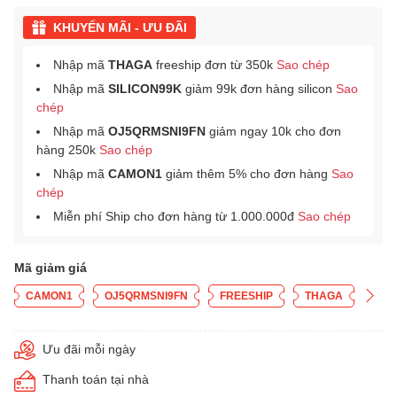
KHUYẾN MÃI - ƯU ĐÃI
Nhập mã
THAGA
freeship đơn từ 350k
Sao chép
Nhập mã
SILICON99K
giảm 99k đơn hàng silicon
Sao
chép
Nhập mã
OJ5QRMSNI9FN
giảm ngay 10k cho đơn
hàng 250k
Sao chép
Nhập mã
CAMON1
giảm thêm 5% cho đơn hàng
Sao
chép
Miễn phí Ship cho đơn hàng từ 1.000.000đ
Sao chép
Mã giảm giá
CAMON1
OJ5QRMSNI9FN
FREESHIP
THAGA
Ưu đãi mỗi ngày
Thanh toán tại nhà