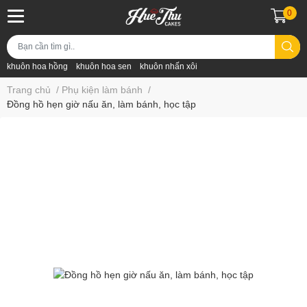
0
khuôn hoa hồng
khuôn hoa sen
khuôn nhấn xôi
Trang chủ
/
Phụ kiện làm bánh
/
Đồng hồ hẹn giờ nấu ăn, làm bánh, học tập