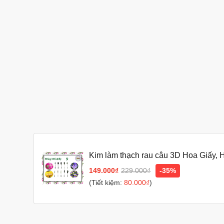
Kim làm thạch rau câu 3D Hoa Giấy,
10 kim SET 27)
149.000₫
229.000₫
-35%
(Tiết kiệm:
80.000₫
)