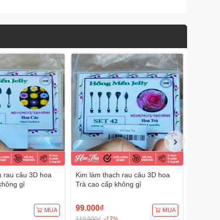
h rau câu 3D hoa
Kim làm thạch rau câu 3D hoa
Kim làm
không gỉ
Trà cao cấp không gỉ
Lavende
cấp khô
99.000₫
99.000
MUA
MUA
119.000₫
-17%
116.000₫