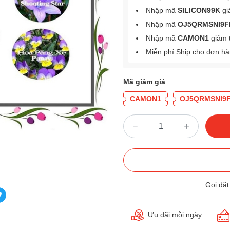
Nhập mã
SILICON99K
gi
Nhập mã
OJ5QRMSNI9F
Nhập mã
CAMON1
giảm 
Miễn phí Ship cho đơn h
Mã giảm giá
CAMON1
OJ5QRMSNI9
Gọi đặ
Ưu đãi mỗi ngày