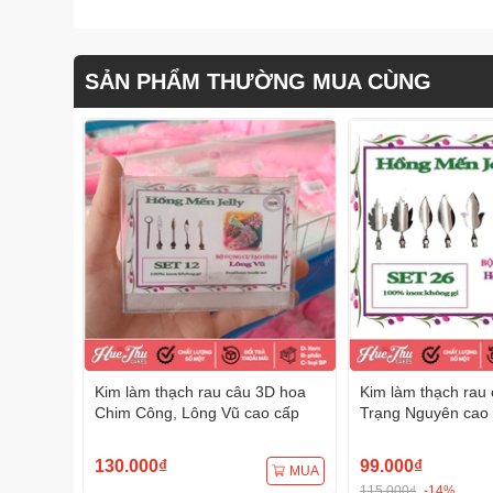
SẢN PHẨM THƯỜNG MUA CÙNG
Kim làm thạch rau câu 3D hoa
Kim làm thạch rau
Chim Công, Lông Vũ cao cấp
Trạng Nguyên cao 
130.000₫
99.000₫
MUA
115.000₫
-14%