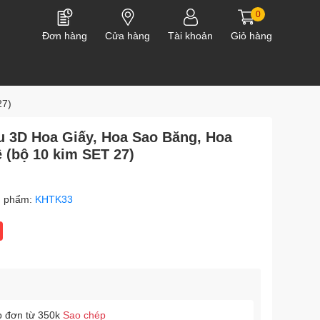
0
Đơn hàng
Cửa hàng
Tài khoản
Giỏ hàng
27)
u 3D Hoa Giấy, Hoa Sao Băng, Hoa
 (bộ 10 kim SET 27)
n phẩm:
KHTK33
p đơn từ 350k
Sao chép