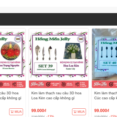
 câu 3D hoa
Kim làm thạch rau câu 3D hoa
Kim làm thạc
cấp không gỉ
Loa Kèn cao cấp không gỉ
Cúc cao cấp 
99.000₫
99.000₫
MUA
MUA
114.000₫
-13%
116.000₫
-15%