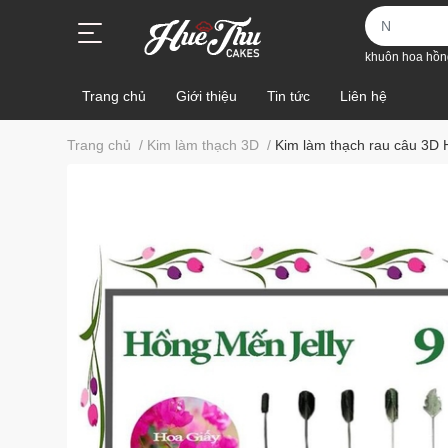
khuôn hoa hồn
Trang chủ
Giới thiệu
Tin tức
Liên hệ
Trang chủ
/
Kim làm thạch 3D
/
Kim làm thạch rau câu 3D