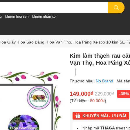
g
khuôn hoa sen
khuôn nhấn xôi
 Hoa Giấy, Hoa Sao Băng, Hoa Vạn Thọ, Hoa Păng Xê (bộ 10 kim SET 
Kim làm thạch rau câ
Vạn Thọ, Hoa Păng Xê
Thương hiệu:
No Brand
Mã sả
149.000₫
229.000₫
-35%
(Tiết kiệm:
80.000₫
)
KHUYẾN MÃI - ƯU ĐÃI
Nhập mã
THAGA
freeshi