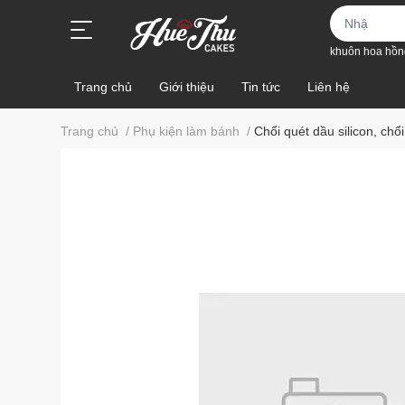
khuôn hoa hồn
Trang chủ
Giới thiệu
Tin tức
Liên hệ
Trang chủ
/
Phụ kiện làm bánh
/
Chổi quét dầu silicon, chổ