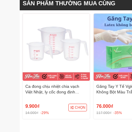
SẢN PHẨM THƯỜNG MUA CÙNG
Ca đong chịu nhiệt chia vạch
Găng Tay Y Tế Vgl
Việt Nhật, ly cốc đong định
Không Bột Màu Tr
lượng
Cái - Găng tay dùn
250/500/1000/2000/3000ml
phẩm, thẩm mỹ, cô
9.900₫
76.000₫
CHỌN
14.000₫
-29%
117.000₫
-35%