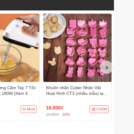
ứng Cầm Tay 7 Tốc
Khuôn nhấn Cutter Nhân Vật
Khuôn n
t 180W (Kèm 6
Hoạt Hình CT3 (nhiều mẫu) tạo
(nhiều 
hình bánh bao, bánh quy, bánh
bánh quy
mì, rau câu, xôi hoa đậu
hoa đậu
16.000₫
22.000
MUA
CHỌN
19.900₫
-20%
31.000₫