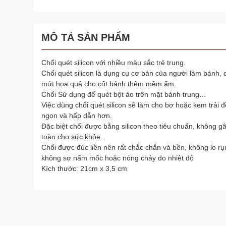
MÔ TẢ SẢN PHẨM
Chổi quét silicon với nhiều màu sắc trẻ trung.
Chổi quét silicon là dụng cụ cơ bản của người làm bánh,
mứt hoa quả cho cốt bánh thêm mềm ẩm.
Chổi Sử dụng để quét bột áo trên mặt bánh trung…
Việc dùng chổi quét silicon sẽ làm cho bơ hoặc kem trải
ngon và hấp dẫn hơn.
Đặc biệt chổi được bằng silicon theo tiêu chuẩn, không g
toàn cho sức khỏe.
Chổi được đúc liền nên rất chắc chắn và bền, không lo rụn
không sợ nấm mốc hoặc nóng chảy do nhiệt độ
Kích thước: 21cm x 3,5 cm