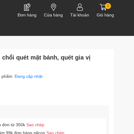
0
Đơn hàng
Cửa hàng
Tài khoản
Giỏ hàng
, chổi quét mặt bánh, quét gia vị
n phẩm:
Đang cập nhật
p đơn từ 350k
Sao chép
ảm 99k đơn hàng silicon
Sao chép