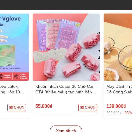
ove Latex
Khuôn nhấn Cutter 36 Chữ Cái
Máy Đánh Tr
ắng Hộp 100
CT4 (nhiều mẫu) tạo hình bánh
Độ Công Suấ
g trong thực
bao, bánh quy, bánh mì, rau
Que Trộn)
ng nghiệp
câu, xôi hoa đậu
55.000₫
139.000₫
CHỌN
CHỌN
209.000₫
-33%
Xem tất cả