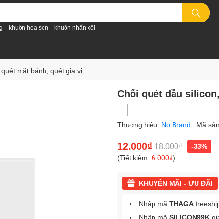
g
khuôn hoa sen
khuôn nhấn xôi
i quét mặt bánh, quét gia vị
Chổi quét dầu silicon
Thương hiệu:
No Brand
Mã sả
12.000₫
18.000₫
-33%
(Tiết kiệm:
6.000₫
)
KHUYẾN MÃI - ƯU ĐÃI
Nhập mã
THAGA
freeshi
Nhập mã
SILICON99K
gi