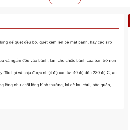
 dùng để quét đều bơ, quét kem lên bề mặt bánh, hay các siro
 đều và ngấm đều vào bánh, làm cho chiếc bánh của bạn trở nên
ây độc hại và chịu được nhiệt độ cao từ -40 độ dến 230 độ C, an
g lông như chổi lông bình thường, lại dễ lau chùi, bảo quản,