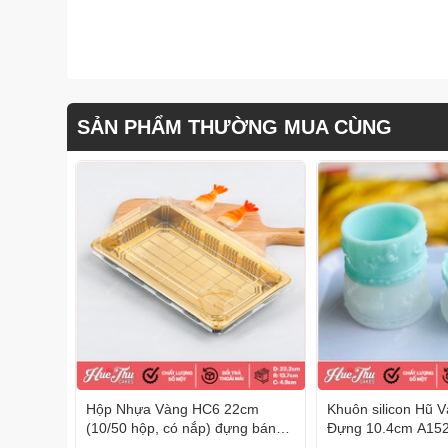
SẢN PHẨM THƯỜNG MUA CÙNG
Hộp Nhựa Vàng HC6 22cm
Khuôn silicon Hũ 
(10/50 hộp, có nắp) đựng bánh
Đựng 10.4cm A152 
các loại, đựng đồ ăn đẳng cấp,
Tạo Hình 3D/4D Đ