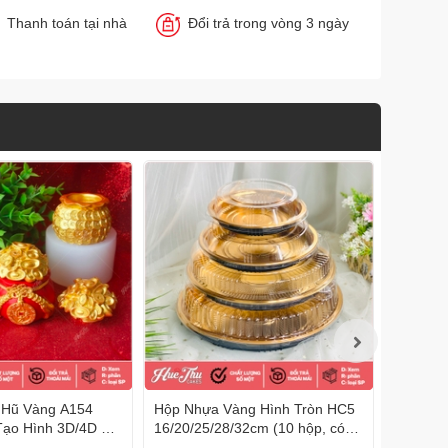
Thanh toán tại nhà
Đổi trả trong vòng 3 ngày
n Hũ Vàng A154
Hộp Nhựa Vàng Hình Tròn HC5
Hộp Đế 
Tạo Hình 3D/4D Đa
16/20/25/28/32cm (10 hộp, có
cao 7.5
nắp) đựng bánh rau câu cá
đựng bá