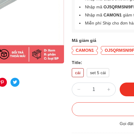
Nhập mã
OJ5QRMSNI9F
Nhập mã
CAMON1
giảm 
Miễn phí Ship cho đơn h
Mã giảm giá
CAMON1
OJ5QRMSNI9
Title:
cái
set 5 cái
Gọi đặ