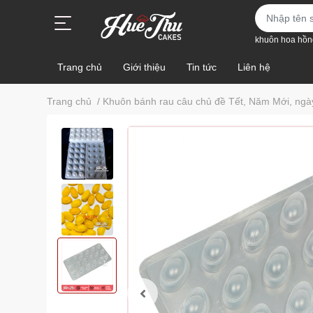
khuôn hoa hồn
Trang chủ
Giới thiệu
Tin tức
Liên hệ
Trang chủ
/
Khuôn bánh rau câu chủ đề Tết, Năm Mới, ngà