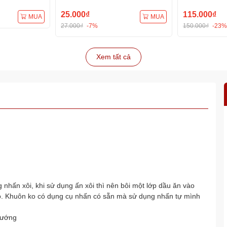
25.000₫
115.000₫
MUA
MUA
27.000₫
-7%
150.000₫
-23%
Xem tất cả
nhấn xôi, khi sử dụng ấn xôi thì nên bôi một lớp dầu ăn vào
ào. Khuôn ko có dụng cụ nhấn có sẵn mà sử dụng nhấn tự mình
nướng