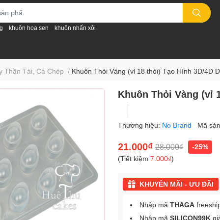
g
khuôn hoa sen
khuôn nhấn xôi
y Thần Tài, Cá Chép
/
Khuôn Thỏi Vàng (vỉ 18 thỏi) Tạo Hình 3D/4D 
Khuôn Thỏi Vàng (vỉ 
Thương hiệu:
No Brand
Mã sả
21.000₫
28.000₫
-25%
(Tiết kiệm
7.000₫
)
KHUYẾN MÃI - ƯU ĐÃI
Nhập mã
THAGA
freeshi
Nhập mã
SILICON99K
gi