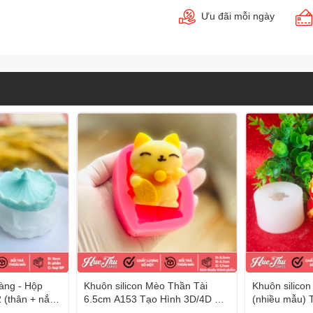
Ưu đãi mỗi ngày
Vàng - Hộp
Khuôn silicon Mèo Thần Tài
Khuôn silico
(thân + nắp)
6.5cm A153 Tạo Hình 3D/4D Đa
(nhiều mẫu) 
a Dụng
Dụng
Dụng