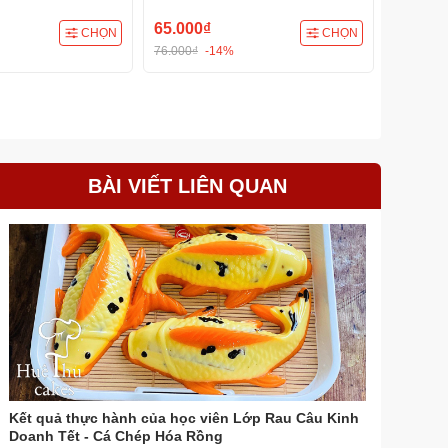
chép, đựng bánh các loại
bông lan
65.000₫
42.000
CHỌN
CHỌN
76.000₫
-14%
59.990₫
BÀI VIẾT LIÊN QUAN
Kết quả thực hành của học viên Lớp Rau Câu Kinh
Doanh Tết - Cá Chép Hóa Rồng