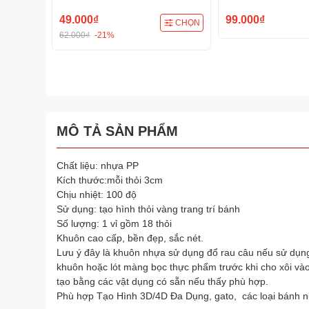
sang trọng
49.000₫
99.000₫
CHỌN
62.000₫
-21%
MÔ TẢ SẢN PHẨM
Chất liệu: nhựa PP
Kích thước:mỗi thỏi 3cm
Chịu nhiệt: 100 độ
Sử dụng: tạo hình thỏi vàng trang trí bánh
Số lượng: 1 vỉ gồm 18 thỏi
Khuôn cao cấp, bền đẹp, sắc nét.
Lưu ý đây là khuôn nhựa sử dụng đổ rau câu nếu sử dụng 
khuôn hoặc lót màng bọc thực phẩm trước khi cho xôi v
tạo bằng các vật dụng có sẵn nếu thấy phù hợp.
Phù hợp Tạo Hình 3D/4D Đa Dụng, gato, các loại bánh 