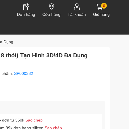
0
Đơn hàng
Cửa hàng
Tài khoản
Giỏ hàng
Đa Dụng
18 thỏi) Tạo Hình 3D/4D Đa Dụng
n phẩm:
SP000382
p đơn từ 350k
Sao chép
ảm 99k đơn hàng silicon
Sao chép