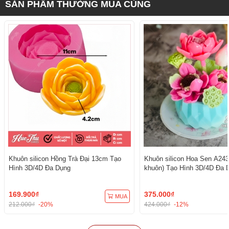
SẢN PHẨM THƯỜNG MUA CÙNG
Khuôn silicon Hồng Trà Đại 13cm Tạo
Khuôn silicon Hoa Sen A243
Hình 3D/4D Đa Dụng
khuôn) Tạo Hình 3D/4D Đa 
169.900₫
375.000₫
MUA
212.000₫
-20%
424.000₫
-12%