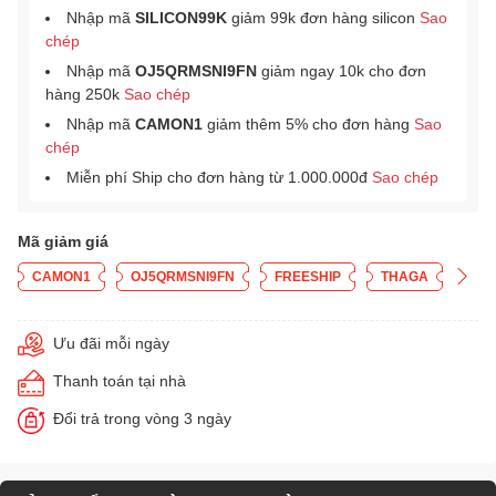
Nhập mã
SILICON99K
giảm 99k đơn hàng silicon
Sao
chép
Nhập mã
OJ5QRMSNI9FN
giảm ngay 10k cho đơn
hàng 250k
Sao chép
Nhập mã
CAMON1
giảm thêm 5% cho đơn hàng
Sao
chép
Miễn phí Ship cho đơn hàng từ 1.000.000đ
Sao chép
Mã giảm giá
CAMON1
OJ5QRMSNI9FN
FREESHIP
THAGA
Ưu đãi mỗi ngày
Thanh toán tại nhà
Đổi trả trong vòng 3 ngày