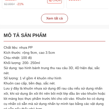
CHỌN
62.000₫
-21%
Xem tất cả
MÔ TẢ SẢN PHẨM
Chất liệu: nhựa PP
Kích thước: rộng 9cm, cao 3.5cm
Chịu nhiệt: 100 độ
Khối lượng: 200- 250ml
Sử dụng: tạo hình bánh trung thu rau câu 3D, 4D hiện đại, sắc
nét.
Số lượng: 1 vĩ gồm 4 khuôn như hình
Khuôn cao cấp, bền đẹp, sắc nét.
Lưu ý đây là khuôn nhựa sử dụng đổ rau câu nếu sử dụng nhấn
xôi, khi sử dụng ấn xôi thì nên bôi một lớp dầu ăn vào khuôn hoặc
lót màng bọc thực phẩm trước khi cho xôi vào. Khuôn ko có dụng
cụ nhấn có sẵn mà sử dụng nhấn tự mình tạo bằng các vật dụng
có sẵn nếu thấy phù hợp.