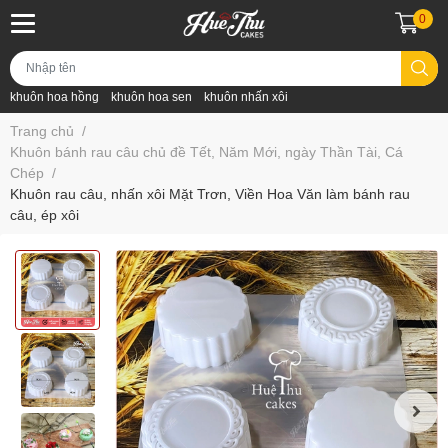
0
khuôn hoa hồng
khuôn hoa sen
khuôn nhấn xôi
Trang chủ
/
Khuôn bánh rau câu chủ đề Tết, Năm Mới, ngày Thần Tài, Cá
Chép
/
Khuôn rau câu, nhấn xôi Mặt Trơn, Viền Hoa Văn làm bánh rau
câu, ép xôi