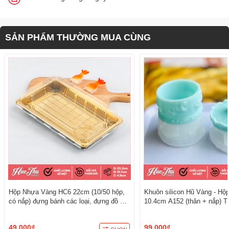
SẢN PHẨM THƯỜNG MUA CÙNG
Hộp Nhựa Vàng HC6 22cm (10/50 hộp,
Khuôn silicon Hũ Vàng - Hộ
có nắp) đựng bánh các loại, đựng đồ ăn
10.4cm A152 (thân + nắp) T
đẳng cấp, sang trọng
3D/4D Đa Dụng
49.000₫
99.000₫