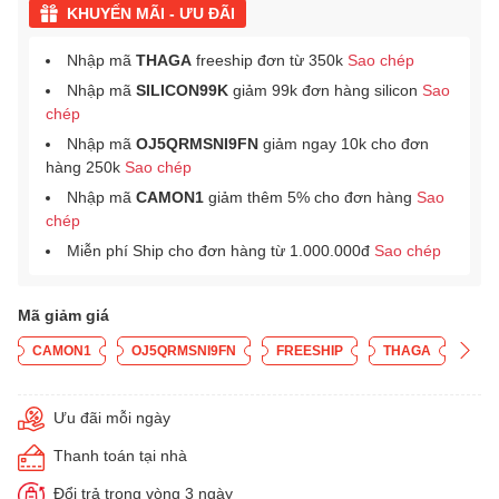
KHUYẾN MÃI - ƯU ĐÃI
Nhập mã
THAGA
freeship đơn từ 350k
Sao chép
Nhập mã
SILICON99K
giảm 99k đơn hàng silicon
Sao
chép
Nhập mã
OJ5QRMSNI9FN
giảm ngay 10k cho đơn
hàng 250k
Sao chép
Nhập mã
CAMON1
giảm thêm 5% cho đơn hàng
Sao
chép
Miễn phí Ship cho đơn hàng từ 1.000.000đ
Sao chép
Mã giảm giá
CAMON1
OJ5QRMSNI9FN
FREESHIP
THAGA
Ưu đãi mỗi ngày
Thanh toán tại nhà
Đổi trả trong vòng 3 ngày