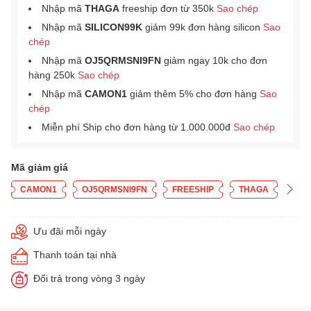
Nhập mã
THAGA
freeship đơn từ 350k
Sao chép
Nhập mã
SILICON99K
giảm 99k đơn hàng silicon
Sao
chép
Nhập mã
OJ5QRMSNI9FN
giảm ngay 10k cho đơn
hàng 250k
Sao chép
Nhập mã
CAMON1
giảm thêm 5% cho đơn hàng
Sao
chép
Miễn phí Ship cho đơn hàng từ 1.000.000đ
Sao chép
Mã giảm giá
CAMON1
OJ5QRMSNI9FN
FREESHIP
THAGA
Ưu đãi mỗi ngày
Thanh toán tại nhà
Đổi trả trong vòng 3 ngày