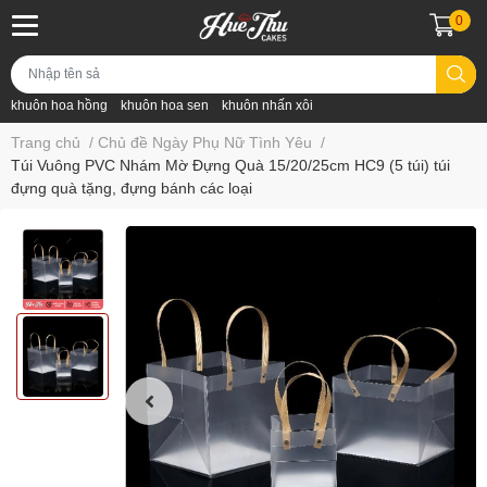
0
khuôn hoa hồng
khuôn hoa sen
khuôn nhấn xôi
Trang chủ
/
Chủ đề Ngày Phụ Nữ Tình Yêu
/
Túi Vuông PVC Nhám Mờ Đựng Quà 15/20/25cm HC9 (5 túi) túi
đựng quà tặng, đựng bánh các loại