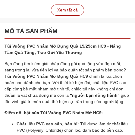
Xem tất cả
MÔ TẢ SẢN PHẨM
Túi Vuông PVC Nhám Mờ Đựng Quà 15/25cm HC9 - Nâng
Tầm Quà Tặng, Trao Gửi Yêu Thương
Bạn đang tìm kiếm giải pháp đóng gói quà tặng vừa đẹp mắt,
sang trọng lại vừa tiện lợi và bảo quản tốt sản phẩm bên trong?
Túi Vuông PVC Nhám Mờ Đựng Quà HC9
chính là lựa chọn
hoàn hảo dành cho bạn. Với thiết kế hiện đại, chất liệu PVC cao
cấp cùng bề mặt nhám mờ tinh tế, chiếc túi này không chỉ đơn
thuần là vật chứa đựng mà còn là
“người bạn đồng hành”
giúp
tôn vinh giá trị món quà, thể hiện sự trân trọng của người tặng.
Điểm nổi bật của Túi Vuông PVC Nhám Mờ HC9:
Chất liệu PVC cao cấp, bền bỉ:
Túi được làm từ chất liệu
PVC (Polyvinyl Chloride) chọn lọc, đảm bảo độ bền cao,