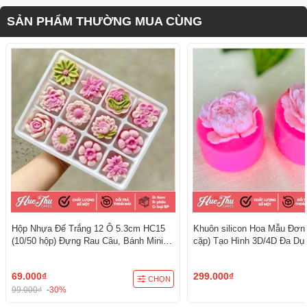
SẢN PHẨM THƯỜNG MUA CÙNG
Hộp Nhựa Đế Trắng 12 Ô 5.3cm HC15
Khuôn silicon Hoa Mẫu Đơn
(10/50 hộp) Đựng Rau Câu, Bánh Mini,
cặp) Tạo Hình 3D/4D Đa Dụ
Xôi, Cup Set Tiện Dụng
69.000₫
299.000₫
CHỌN
99.000₫
-30%