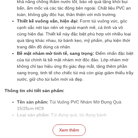
khả năng chống thấm nước tốt, bảo vệ quà tặng khỏi bụi
bẩn, ẩm mốc và các tác động bên ngoài. Chất liệu PVC an
toàn, không gây độc hại, thân thiện với môi trường.
Thiết kế vuông vắn, hiện đại:
Form túi vuông vức, góc
cạnh sắc nét tạo nên vẻ ngoài mạnh mẽ, cá tính và vô
cùng hiện đại. Thiết kế này đặc biệt phù hợp với nhiều loại
quà tặng khác nhau, từ bánh kẹo, mỹ phẩm, phụ kiện thời
trang đến đồ dùng cá nhân.
Bề mặt nhám mờ tinh tế, sang trọng:
Điểm nhấn đặc biệt
của túi chính là bề mặt nhám mờ độc đáo. Lớp nhám mờ
không chỉ tạo hiệu ứng thị giác đẹp mắt, tăng thêm phần
sang trọng, tinh tế cho chiếc túi mà còn giúp giảm thiểu trầy
xước, giữ cho túi luôn mới và đẹp.
Thông tin chi tiết sản phẩm:
Tên sản phẩm:
Túi Vuông PVC Nhám Mờ Đựng Quà
15/25cm HC9
Loại sản phẩm:
Túi đựng quà, túi đựng bánh
Chất liệu:
PVC nhám mờ
Kích thước:
D15*R15*C15cm, D25*R25*C25cm
Xem thêm
Mã sản phẩm:
HC9