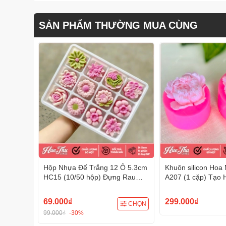
SẢN PHẨM THƯỜNG MUA CÙNG
Hộp Nhựa Đế Trắng 12 Ô 5.3cm
Khuôn silicon Hoa
HC15 (10/50 hộp) Đựng Rau
A207 (1 cặp) Tạo 
Câu, Bánh Mini, Xôi, Cup Set
Đa Dụng
Tiện Dụng
69.000₫
299.000₫
CHỌN
99.000₫
-30%