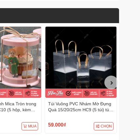
h Mica Tròn trong
Túi Vuông PVC Nhám Mờ Đựng
Túi PVC
10 (5 hộp, kèm
Quà 15/20/25cm HC9 (5 túi) túi
18/22/25
h sinh nhật, quà
đựng quà tặng, đựng bánh các
quà tặng
loại
59.000₫
65.000
MUA
CHỌN