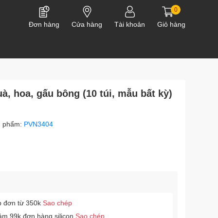
0
Đơn hàng
Cửa hàng
Tài khoản
Giỏ hàng
à, hoa, gấu bông (10 túi, mẫu bất kỳ)
n phẩm:
PVN3404
p đơn từ 350k
Sao chép
ảm 99k đơn hàng silicon
Sao chép