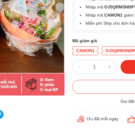
Nhập mã
OJ5QRMSNI9F
Nhập mã
CAMON1
giảm 
Miễn phí Ship cho đơn h
Mã giảm giá
CAMON1
OJ5QRMSNI9
Gọi đặ
Ưu đãi mỗi ngày