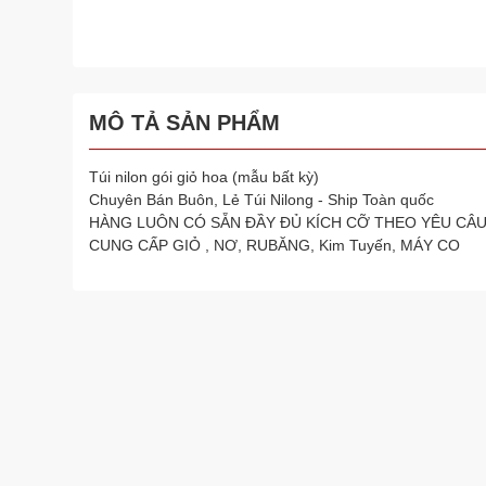
MÔ TẢ SẢN PHẨM
Túi nilon gói giỏ hoa (mẫu bất kỳ)
Chuyên Bán Buôn, Lẻ Túi Nilong - Ship Toàn quốc
HÀNG LUÔN CÓ SẴN ĐẦY ĐỦ KÍCH CỠ THEO YÊU CÂ
CUNG CẤP GIỎ , NƠ, RUBĂNG, Kim Tuyến, MÁY CO