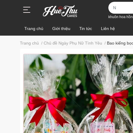
khuôn hoa hồn
Trang chủ
Giới thiệu
Tin tức
Liên hệ
Trang chủ
/
Chủ đề Ngày Phụ Nữ Tình Yêu
/
Bao kiếng bọc