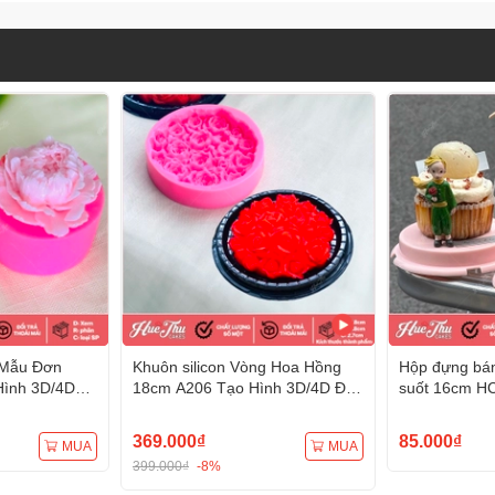
 Mẫu Đơn
Khuôn silicon Vòng Hoa Hồng
Hộp đựng bán
Hình 3D/4D
18cm A206 Tạo Hình 3D/4D Đa
suốt 16cm HC
Dụng
đế) đựng bán
tặng
369.000₫
85.000₫
MUA
MUA
399.000₫
-8%