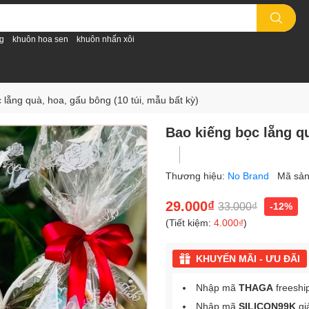
g
khuôn hoa sen
khuôn nhấn xôi
 lẵng quà, hoa, gấu bông (10 túi, mẫu bất kỳ)
Bao kiếng bọc lẵng qu
Thương hiệu:
No Brand
Mã sả
29.000₫
33.000₫
-12%
(Tiết kiệm:
4.000₫
)
KHUYẾN MÃI - ƯU ĐÃI
Nhập mã
THAGA
freeshi
Nhập mã
SILICON99K
gi