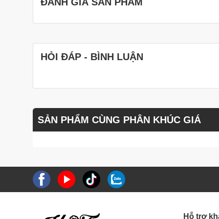
ĐÁNH GIÁ SẢN PHẨM
HỎI ĐÁP - BÌNH LUẬN
SẢN PHẨM CÙNG PHÂN KHÚC GIÁ
Hỗ trợ k