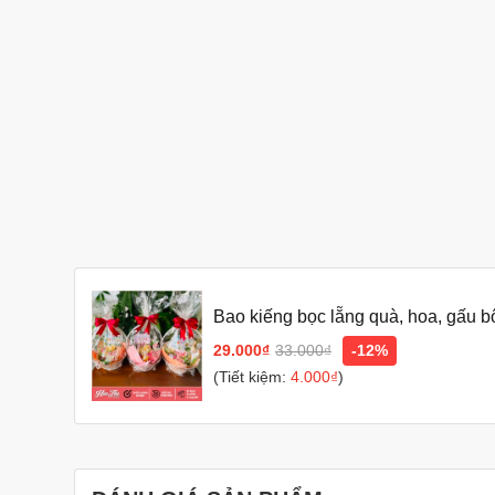
Bao kiếng bọc lẵng quà, hoa, gấu bô
29.000₫
33.000₫
-12%
(Tiết kiệm:
4.000₫
)