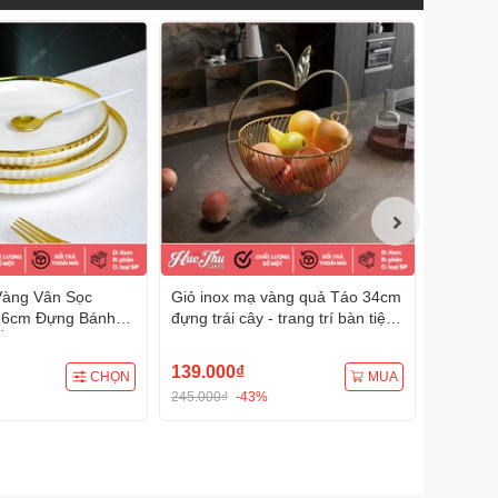
Vàng Vân Sọc
Giỏ inox mạ vàng quả Táo 34cm
Chậu Ho
/26cm Đựng Bánh
đựng trái cây - trang trí bàn tiệc
(nhiều m
n - trang trí đồ ăn,
mâm cúng hiện đại phong cách
ăn, mâm 
m cúng
Luxury
139.000₫
69.000
CHỌN
MUA
245.000₫
-43%
111.000₫