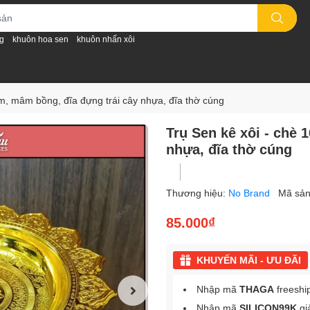
g
khuôn hoa sen
khuôn nhấn xôi
cm, mâm bồng, đĩa đựng trái cây nhựa, đĩa thờ cúng
Trụ Sen kê xôi - chè 
nhựa, đĩa thờ cúng
Thương hiệu:
No Brand
Mã sả
85.000₫
KHUYẾN MÃI - ƯU ĐÃI
Nhập mã
THAGA
freeshi
Nhập mã
SILICON99K
gi