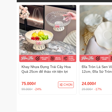
Khay Nhựa Đựng Trái Cây Hoa
Đĩa Tròn Lá Sen V
Quả 25cm đế tháo rời tiện lợi
12cm, Đĩa Sứ Trò
Bao, Trầu Cau, Xôi
trí đồ ăn, bàn tiệ
75.000₫
24.000₫
CHỌN
99.000₫
-24%
29.000₫
-17%