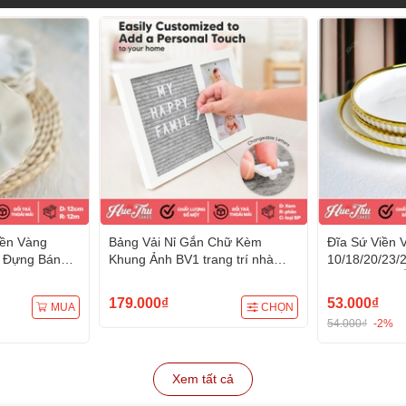
iền Vàng
Bảng Vải Nỉ Gắn Chữ Kèm
Đĩa Sứ Viền 
n Đựng Bánh
Khung Ảnh BV1 trang trí nhà
10/18/20/23
 Cúng - trang
cửa đám tiệc (tặng 2 bộ chữ)
Bao, Xôi, Đồ Ă
c, mâm cúng
bàn tiệc, mâ
179.000₫
53.000₫
MUA
CHỌN
54.000₫
-2%
Xem tất cả