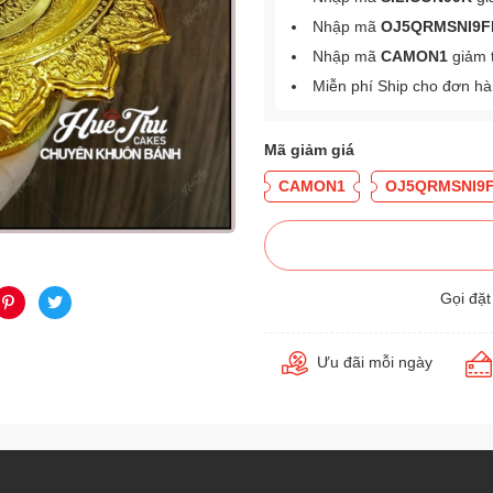
Nhập mã
OJ5QRMSNI9F
Nhập mã
CAMON1
giảm 
Miễn phí Ship cho đơn h
Mã giảm giá
CAMON1
OJ5QRMSNI9
Gọi đặ
Ưu đãi mỗi ngày