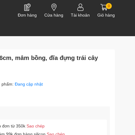
0
Đơn hàng
Cửa hàng
Tài khoản
Giỏ hàng
16cm, mâm bồng, đĩa đựng trái cây
n phẩm:
Đang cập nhật
p đơn từ 350k
Sao chép
ảm 99k đơn hàng silicon
Sao chép