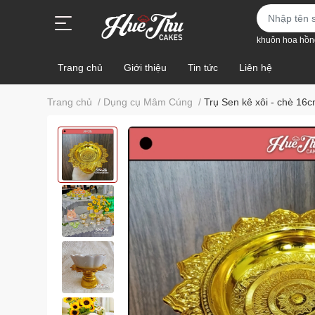
khuôn hoa hồn
Trang chủ
Giới thiệu
Tin tức
Liên hệ
Trang chủ
/
Dụng cụ Mâm Cúng
/
Trụ Sen kê xôi - chè 16