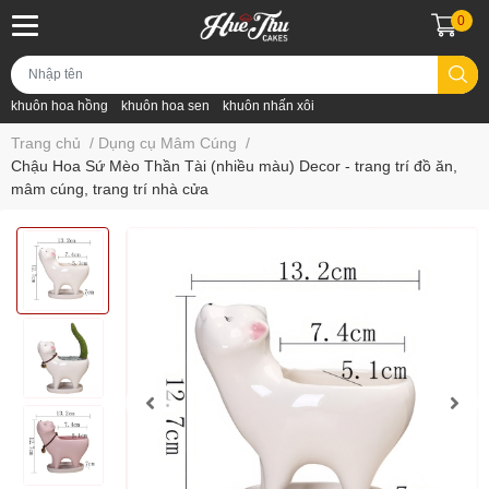
0
khuôn hoa hồng
khuôn hoa sen
khuôn nhấn xôi
Trang chủ
/
Dụng cụ Mâm Cúng
/
Chậu Hoa Sứ Mèo Thần Tài (nhiều màu) Decor - trang trí đồ ăn,
mâm cúng, trang trí nhà cửa