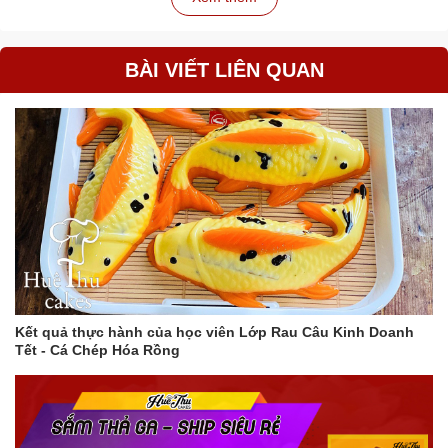
khách hàng.
BÀI VIẾT LIÊN QUAN
Tại sao nên chọn chậu hoa sứ mèo thần tài?
Chất lượng cao:
Sản phẩm được sản xuất trên dây
chuyền hiện đại, đảm bảo chất lượng tốt nhất.
Thiết kế độc đáo:
Không đụng hàng, thể hiện cá tính của
người sở hữu.
Giá cả hợp lý:
Phù hợp với mọi đối tượng khách hàng.
Ý nghĩa phong thủy tốt đẹp:
Mang lại may mắn, tài lộc
và bình an.
Hướng dẫn sử dụng và bảo quản:
Sử dụng:
Có thể trồng các loại cây nhỏ, hoa giả hoặc
Kết quả thực hành của học viên Lớp Rau Câu Kinh Doanh
dùng để cắm hoa tươi.
Tết - Cá Chép Hóa Rồng
Bảo quản:
Lau chùi bằng khăn mềm, tránh va đập mạnh.
Mua ngay chậu hoa sứ mèo thần tài để mang về cho mình
một món đồ trang trí vừa đẹp mắt, vừa ý nghĩa!