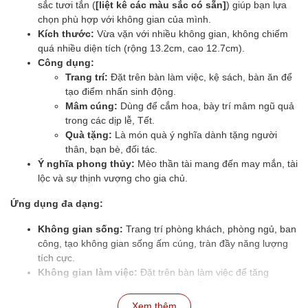
sắc tươi tắn (
[liệt kê các màu sắc có sẵn]
) giúp bạn lựa
chọn phù hợp với không gian của mình.
Kích thước:
Vừa vặn với nhiều không gian, không chiếm
quá nhiều diện tích (rộng 13.2cm, cao 12.7cm).
Công dụng:
Trang trí:
Đặt trên bàn làm việc, kệ sách, bàn ăn để
tạo điểm nhấn sinh động.
Mâm cúng:
Dùng để cắm hoa, bày trí mâm ngũ quả
trong các dịp lễ, Tết.
Quà tặng:
Là món quà ý nghĩa dành tặng người
thân, bạn bè, đối tác.
Ý nghĩa phong thủy:
Mèo thần tài mang đến may mắn, tài
lộc và sự thịnh vượng cho gia chủ.
Ứng dụng đa dạng:
Không gian sống:
Trang trí phòng khách, phòng ngủ, ban
công, tạo không gian sống ấm cúng, tràn đầy năng lượng
tích cực.
Không gian làm việc:
Đặt trên bàn làm việc để tăng
cường sự tập trung, mang lại may mắn trong công việc.
Quán cafe, nhà hàng:
Tạo điểm nhấn độc đáo, thu hút
Xem thêm