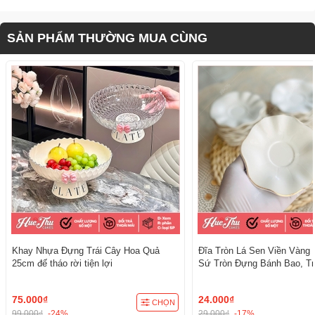
SẢN PHẨM THƯỜNG MUA CÙNG
Khay Nhựa Đựng Trái Cây Hoa Quả
Đĩa Tròn Lá Sen Viền Vàng 
25cm đế tháo rời tiện lợi
Sứ Tròn Đựng Bánh Bao, Tr
Cúng - trang trí đồ ăn, bàn 
cúng
75.000₫
24.000₫
CHỌN
99.000₫
-24%
29.000₫
-17%