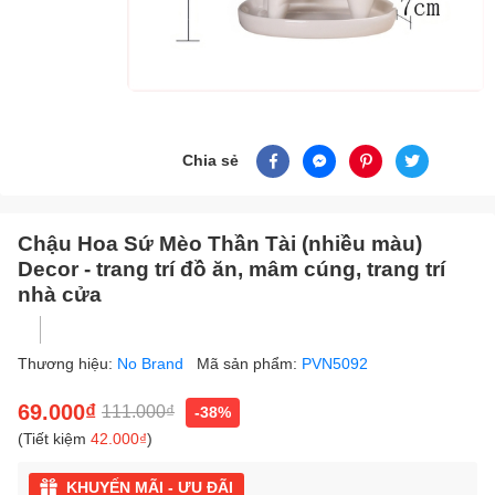
Chia sẻ
Chậu Hoa Sứ Mèo Thần Tài (nhiều màu)
Decor - trang trí đồ ăn, mâm cúng, trang trí
nhà cửa
Thương hiệu:
No Brand
Mã sản phẩm:
PVN5092
69.000₫
111.000₫
-38%
(Tiết kiệm
42.000₫
)
KHUYẾN MÃI - ƯU ĐÃI