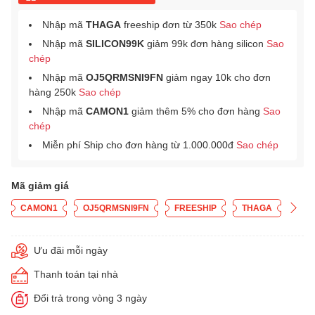
Nhập mã
THAGA
freeship đơn từ 350k
Sao chép
Nhập mã
SILICON99K
giảm 99k đơn hàng silicon
Sao
chép
Nhập mã
OJ5QRMSNI9FN
giảm ngay 10k cho đơn
hàng 250k
Sao chép
Nhập mã
CAMON1
giảm thêm 5% cho đơn hàng
Sao
chép
Miễn phí Ship cho đơn hàng từ 1.000.000đ
Sao chép
Mã giảm giá
CAMON1
OJ5QRMSNI9FN
FREESHIP
THAGA
Ưu đãi mỗi ngày
Thanh toán tại nhà
Đổi trả trong vòng 3 ngày