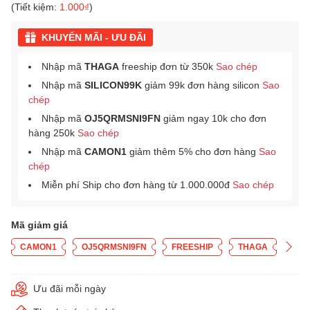
(Tiết kiệm:
1.000₫
)
KHUYẾN MÃI - ƯU ĐÃI
Nhập mã
THAGA
freeship đơn từ 350k
Sao chép
Nhập mã
SILICON99K
giảm 99k đơn hàng silicon
Sao
chép
Nhập mã
OJ5QRMSNI9FN
giảm ngay 10k cho đơn
hàng 250k
Sao chép
Nhập mã
CAMON1
giảm thêm 5% cho đơn hàng
Sao
chép
Miễn phí Ship cho đơn hàng từ 1.000.000đ
Sao chép
Mã giảm giá
CAMON1
OJ5QRMSNI9FN
FREESHIP
THAGA
Ưu đãi mỗi ngày