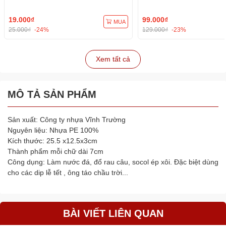
Hình Hoa, Tim Lá)
19.000₫
99.000₫
MUA
25.000₫
-24%
129.000₫
-23%
Xem tất cả
MÔ TẢ SẢN PHẨM
Sản xuất: Công ty nhựa Vĩnh Trường
Nguyên liệu: Nhựa PE 100%
Kích thước: 25.5 x12.5x3cm
Thành phẩm mỗi chữ dài 7cm
Công dụng: Làm nước đá, đổ rau câu, socol ép xôi. Đặc biệt dùng
cho các dip lễ tết , ông táo chầu trời...
BÀI VIẾT LIÊN QUAN