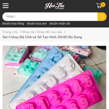
0
khuôn hoa hồng
khuôn hoa sen
khuôn nhấn xôi
Trang chủ
/
Khay đá / khay đổ rau câu
/
Set 3 khay Đá Chữ và Số Tạo Hình 3D/4D Đa Dụng